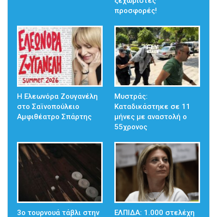
ξεχωριστές
προσφορές!
Η Ελεωνόρα Ζουγανέλη
Μυστράς:
στο Σαϊνοπούλειο
Καταδικάστηκε σε 11
Αμφιθέατρο Σπάρτης
μήνες με αναστολή ο
55χρονος
3ο τουρνουά τάβλι στην
ΕΛΠΙΔΑ: 1.000 στελέχη