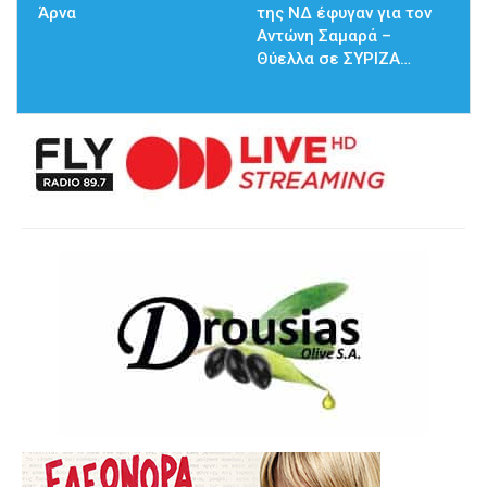
Άρνα
της ΝΔ έφυγαν για τον
Αντώνη Σαμαρά –
Θύελλα σε ΣΥΡΙΖΑ…