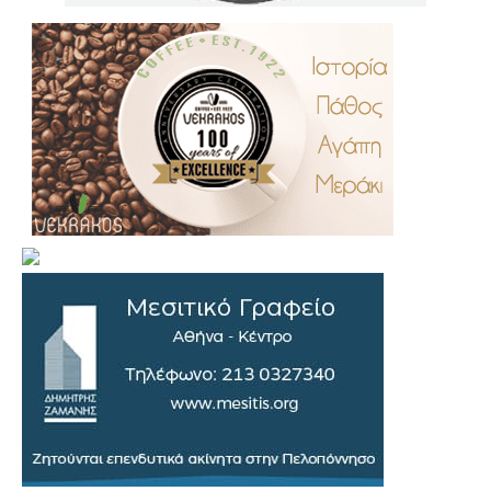
.
..
…