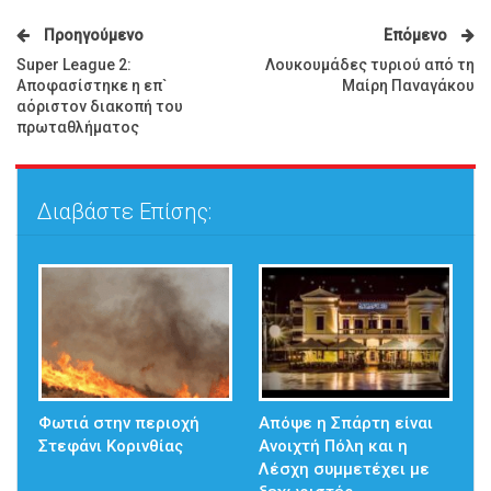
Προηγούμενο
Επόμενο
Super League 2:
Λουκουμάδες τυριού από τη
Αποφασίστηκε η επ`
Μαίρη Παναγάκου
αόριστον διακοπή του
πρωταθλήματος
Διαβάστε Επίσης:
Φωτιά στην περιοχή
Απόψε η Σπάρτη είναι
Στεφάνι Κορινθίας
Ανοιχτή Πόλη και η
Λέσχη συμμετέχει με