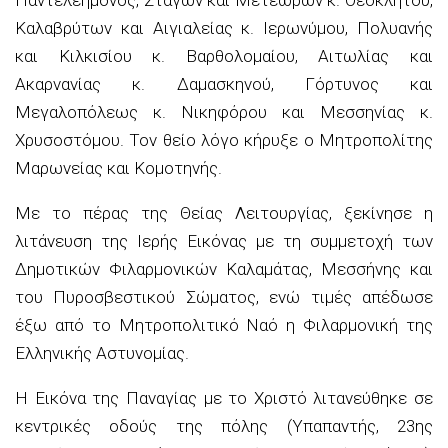
Παντελεήμονος, Σταγών και Μετεώρων κ. Θεοκλήτου,
Καλαβρύτων και Αιγιαλείας κ. Ιερωνύμου, Πολυανής
και Κιλκισίου κ. Βαρθολομαίου, Αιτωλίας και
Ακαρνανίας κ. Δαμασκηνού, Γόρτυνος και
Μεγαλοπόλεως κ. Νικηφόρου και Μεσσηνίας κ.
Χρυσοστόμου. Τον θείο λόγο κήρυξε ο Μητροπολίτης
Μαρωνείας και Κομοτηνής.
Με το πέρας της Θείας Λειτουργίας, ξεκίνησε η
λιτάνευση της Iερής Eικόνας με τη συμμετοχή των
Δημοτικών Φιλαρμονικών Καλαμάτας, Μεσσήνης και
του Πυροσβεστικού Σώματος, ενώ τιμές απέδωσε
έξω από το Μητροπολιτικό Ναό η Φιλαρμονική της
Ελληνικής Αστυνομίας.
Η Εικόνα της Παναγίας με το Χριστό λιτανεύθηκε σε
κεντρικές οδούς της πόλης (Yπαπαντής, 23ης