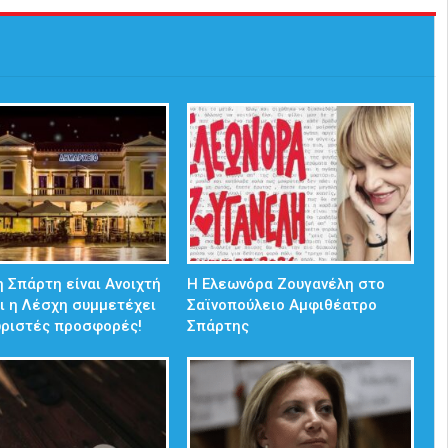
 Σπάρτη είναι Ανοιχτή
Η Ελεωνόρα Ζουγανέλη στο
ι η Λέσχη συμμετέχει
Σαϊνοπούλειο Αμφιθέατρο
ωριστές προσφορές!
Σπάρτης