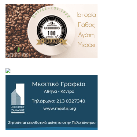
.
..
…