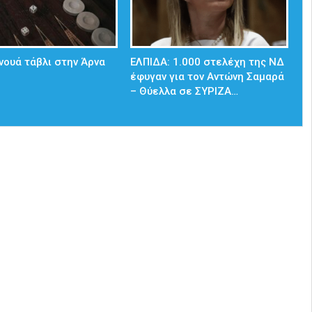
νουά τάβλι στην Άρνα
ΕΛΠΙΔΑ: 1.000 στελέχη της ΝΔ
έφυγαν για τον Αντώνη Σαμαρά
– Θύελλα σε ΣΥΡΙΖΑ…