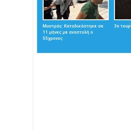
Μυστράς: Καταδικάστηκε σε
3ο τουρ
11 μήνες με αναστολή ο
55χρονος