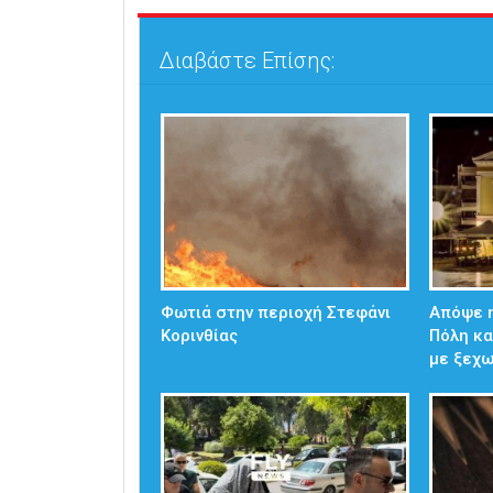
Διαβάστε Επίσης:
Φωτιά στην περιοχή Στεφάνι
Απόψε η
Κορινθίας
Πόλη κα
με ξεχ