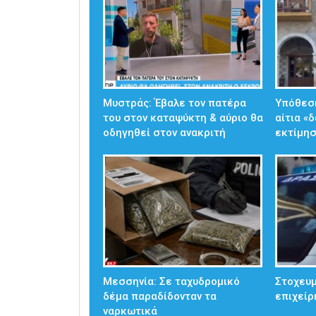
Μυστράς: Έβαλε τον πατέρα
Υπόθεσ
του στον καταψύκτη & αύριο θα
αίτια «
οδηγηθεί στον ανακριτή
εκτίμησ
Μεσσηνία: Σε ταχυδρομικό
Στοχευμ
δέμα παραδίδονταν τα
επιχείρ
ναρκωτικά