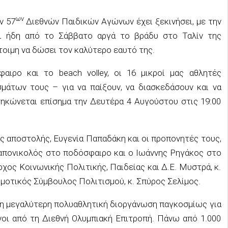
ων
ν 57
Διεθνών Παιδικών Αγώνων έχει ξεκινήσει, με την
ι ήδη από το Σάββατο αργά το βράδυ στο Ταλίν της
τοιμη να δώσει τον καλύτερο εαυτό της.
ιρο και το beach volley, οι 16 μικροί μας αθλητές
μάτων τους – για να παίξουν, να διασκεδάσουν και να
 σηκώνεται επίσημα την Δευτέρα 4 Αυγούστου στις 19:00
ς αποστολής, Ευγενία Παπαδάκη και οι προπονητές τους,
Καπονικολός στο ποδόσφαιρο και ο Ιωάννης Ρηγάκος στο
χος Κοινωνικής Πολιτικής, Παιδείας και Δ.Ε. Μυστρά, κ.
μοτικός Σύμβουλος Πολιτισμού, κ. Σπύρος Σελίμος.
τη μεγαλύτερη πολυαθλητική διοργάνωση παγκοσμίως για
ένοι από τη Διεθνή Ολυμπιακή Επιτροπή. Πάνω από 1.000