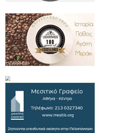
.
..
…