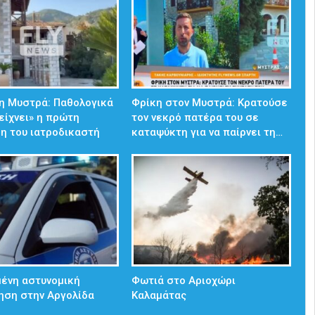
η Μυστρά: Παθολογικά
Φρίκη στον Μυστρά: Κρατούσε
δείχνει» η πρώτη
τον νεκρό πατέρα του σε
η του ιατροδικαστή
καταψύκτη για να παίρνει τη…
ένη αστυνομική
Φωτιά στο Αριοχώρι
ηση στην Αργολίδα
Καλαμάτας