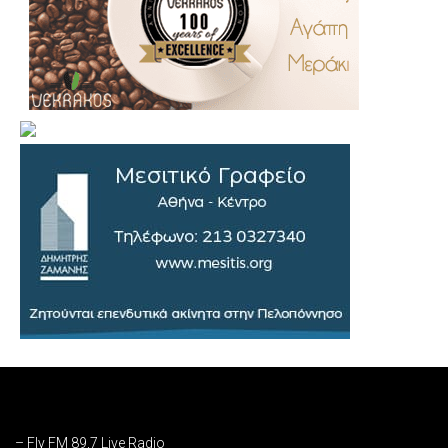
.
..
…
– Fly FM 89,7 Live Radio