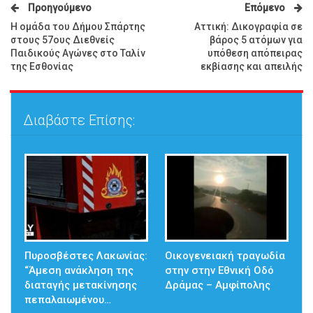
Προηγούμενο
Επόμενο
Η ομάδα του Δήμου Σπάρτης
Αττική: Δικογραφία σε
στους 57ους Διεθνείς
βάρος 5 ατόμων για
Παιδικούς Αγώνες στο Ταλίν
υπόθεση απόπειρας
της Εσθονίας
εκβίασης και απειλής
Διαβάστε Επίσης:
Πυροσβέστες Λακωνίας:
Οικογενειακή τραγωδία
“Άμεση ανάκληση της
στην στην Εθνική Οδό
διαταγής μετακίνησης
Δράμας – Αμφίπολης
πεπαλαιωμένου…