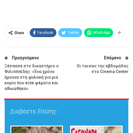
Facebook
Twitter
WhatsApp
Share
Προηγούμενο
Επόμενο
Ξέσπασε στο δικαστήριο ο
Οι ταινίες της εβδομάδας
Φιλιπππίδης: «Ένα χρόνο
στο Cinema Center
ήμουνα στη φυλακή για μια
κυρία που είπε ψέματα και
αθωώθηκα»
Διαβάστε Επίσης: