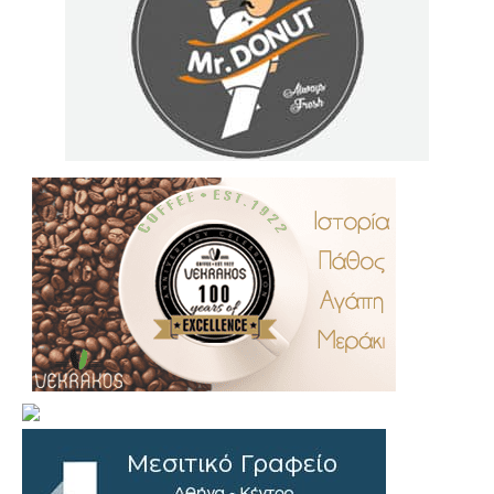
.
..
…