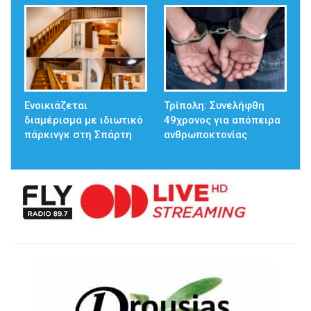
Ενοικιάζεται
Τρίπολη: Συνελήφθη
διαμέρισμα με ιδιωτικό
49χρονος για απόπειρα
πάρκινγκ στη Σπάρτη
ανθρωποκτονίας