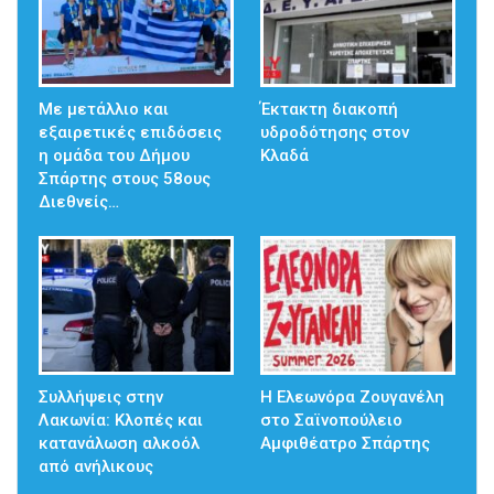
Με μετάλλιο και
Έκτακτη διακοπή
εξαιρετικές επιδόσεις
υδροδότησης στον
η ομάδα του Δήμου
Κλαδά
Σπάρτης στους 58ους
Διεθνείς…
Συλλήψεις στην
Η Ελεωνόρα Ζουγανέλη
Λακωνία: Κλοπές και
στο Σαϊνοπούλειο
κατανάλωση αλκοόλ
Αμφιθέατρο Σπάρτης
από ανήλικους