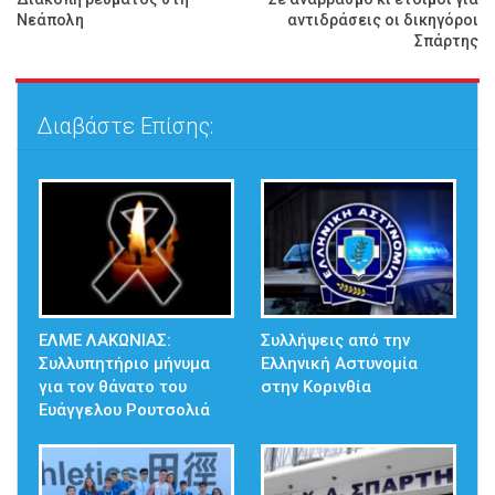
Νεάπολη
αντιδράσεις οι δικηγόροι
Σπάρτης
Διαβάστε Επίσης:
ΕΛΜΕ ΛΑΚΩΝΙΑΣ:
Συλλήψεις από την
Συλλυπητήριο μήνυμα
Ελληνική Αστυνομία
για τον θάνατο του
στην Κορινθία
Ευάγγελου Ρουτσολιά