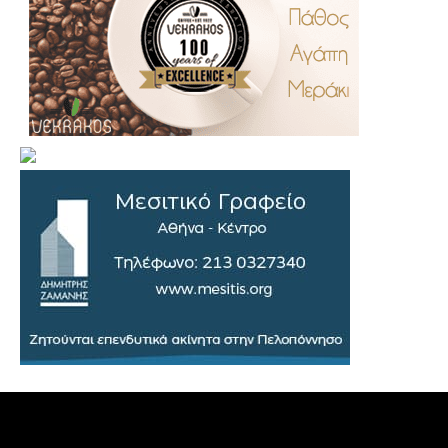
.
..
…