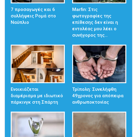
7 προσαγωγές και 6
Marfin: Στις
συλλήψεις Ρομά στο
φωτογραφίες της
Ναύπλιο
επίθεσης δεν είναι η
εντολέας μου λέει ο
συνήγορος της…
Ενοικιάζεται
Τρίπολη: Συνελήφθη
διαμέρισμα με ιδιωτικό
49χρονος για απόπειρα
πάρκινγκ στη Σπάρτη
ανθρωποκτονίας