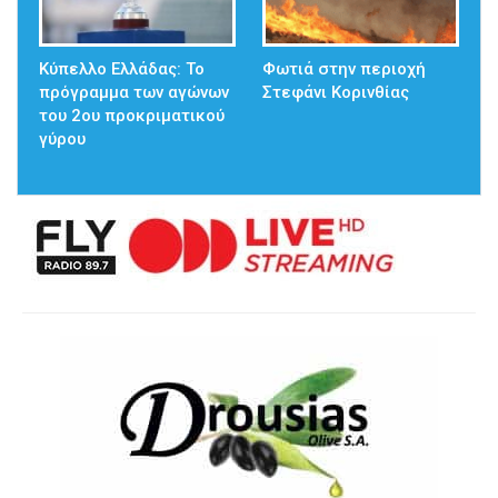
Κύπελλο Ελλάδας: Το
Φωτιά στην περιοχή
πρόγραμμα των αγώνων
Στεφάνι Κορινθίας
του 2ου προκριματικού
γύρου