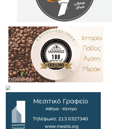
.
..
…