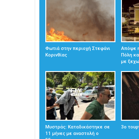
Φωτιά στην περιοχή Στεφάνι
Απόψε η
Κορινθίας
Πόλη κα
με ξεχ
Μυστράς: Καταδικάστηκε σε
3ο τουρ
11 μήνες με αναστολή ο