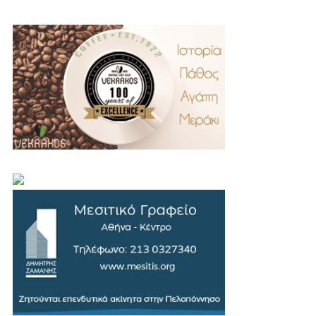
.
..
…