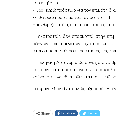
του επιβάτη).
•
-350- ευρώ πρόστιμο για τον
επιβάτη
δικ
•
-30- ευρώ πρόστιμο για τον
οδηγό Ε.Π.Η.
Υπενθυμίζεται
ότι, στις περιπτώσεις υποτ
Η εκστρατεία δεν αποσκοπεί
στην επιβ
οδηγών και επιβατών σχετικά με τη
στοιχειώδους μέτρου προστασίας της ζω
Η Ελληνική Αστυνομία θα συνεχίσει να β
και συνέπεια, προκειμένου να διασφαλ
κράνους και να εδραιωθεί μια πιο υπεύθυ
Τ
ο
κράνος
δ
εν είναι απλώς αξεσουάρ – εί
Facebook
Twitter
Share