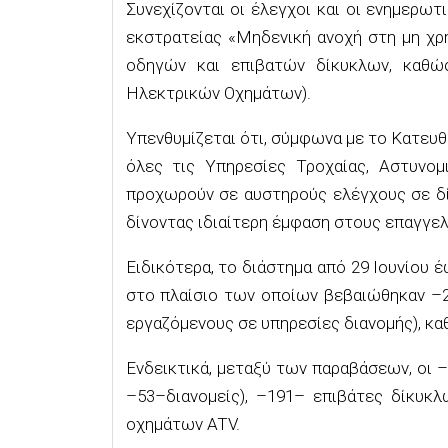
Συνεχ
ίζονται ο
ι έλεγχοι και οι ενημερωτ
εκστρατείας
«
Μηδενική
ανοχή στη μη χρ
οδηγών και επιβατών δίκυκλων, καθώ
Ηλεκτρικών Οχημάτων).
Υπενθυμίζεται ότι, σύμφωνα με το
Κατευθ
όλες τις Υπηρεσίες Τροχαίας,
Αστυνομ
προχωρούν σε αυστηρούς ελέγχους σε δίκ
δίνοντας ιδιαίτερη έμφαση στους επαγγελ
Ειδικότερα,
το διάστημα
από
29
Ιουνίου
έ
στο πλαίσιο των οποίων βεβαιώθηκαν
–
εργαζόμενους σε υπηρεσίες διανομής), κα
Ενδεικτικά, μεταξύ των παραβάσεων, οι
–
–
53
–
διανομείς),
–
191
–
επιβάτες δίκυκλ
οχημάτων
ATV
.