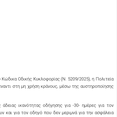
υ Κώδικα Οδικής Κυκλοφορίας (Ν. 5209/2025), η Πολιτεία
έναντι στη μη χρήση κράνους, μέσω της
αυστηροποίησης
ης
ά
δειας
ι
κανότητας
ο
δ
ήγησης
για -30-
η
μέρες
για τον
υν και για
τον οδηγό που δεν μεριμνά για την ασφάλεια