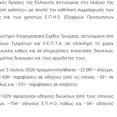
ικές δράσεις της Ελληνικής Αστυνομίας στο πλαίσιο της
ήση κράνους
»
, με σκοπό την καθολική συμμόρφωση των
ς και των χρηστών Ε.Π.Η.Ο. (Ελαφρών Προσωπικών
υντήριο
Επιχειρησιακό Σχέδιο Τροχαίας, αστυνομικοί
από
ικών Τμημάτων και Ο.Ε.Π.Τ.Α. σε ολόκληρη τη χώρα,
υκλα, καθώς και σε επιχειρήσεις ενοικίασης δίκυκλων,
ματίες διανομείς και τους εργοδότες τους.
ως 5 Ιουλίου 2026
πραγματοποιήθηκαν
–
2
2
.
081
–
έλεγχοι,
2.
438
–
παραβάσεις σε οδηγούς (από τις οποίες –
53
– σε
θώς και
–
251
– παραβάσεις σε επιβάτες.
1.
629
–
αφορούσαν οδηγούς δίκυκλων (από τους οποίους
ων
,
–
7
54
–
οδηγούς Ε.Π.Η.Ο.
,
καθώς και
–
54
–
οδηγούς