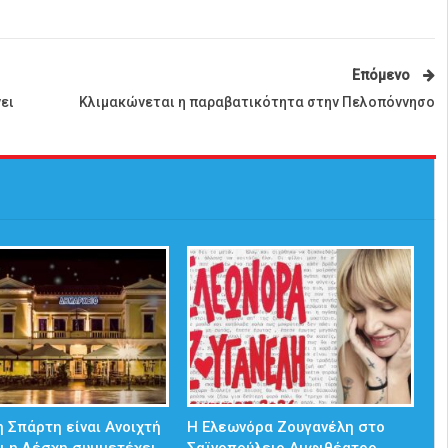
Επόμενο
ει
Κλιμακώνεται η παραβατικότητα στην Πελοπόννησο
 Σπάρτη είναι Ανοιχτή
Η Ελεωνόρα Ζουγανέλη στο
ι η Λέσχη συμμετέχει
Σαϊνοπούλειο Αμφιθέατρο