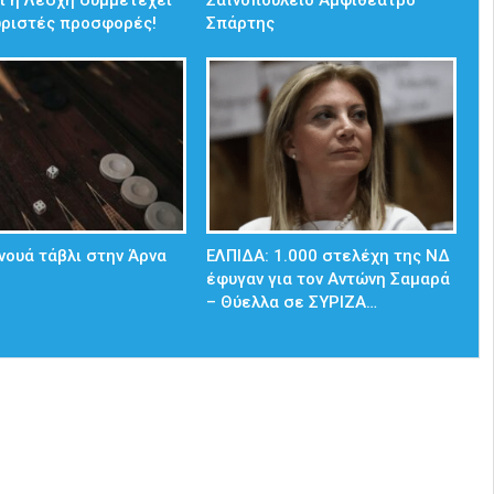
ωριστές προσφορές!
Σπάρτης
νουά τάβλι στην Άρνα
ΕΛΠΙΔΑ: 1.000 στελέχη της ΝΔ
έφυγαν για τον Αντώνη Σαμαρά
– Θύελλα σε ΣΥΡΙΖΑ…