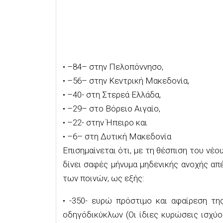
•
–
84
–
στην Πελοπόννησο
,
•
–
56
– στην Κεντρική Μακεδονία,
•
–
40- στη Στερεά Ελλάδα,
•
–
29
– στο Βόρειο Αιγαίο
,
•
–
22- στην Ήπειρο και
•
–
6
– στη Δυτική Μακεδονία
Επισημαίνεται ότι, με τη θέσπιση του νέο
δίνει σαφές μήνυμα μηδενικής ανοχής απ
των ποινών, ως εξής:
•
-350- ευρώ πρόστιμο και
αφαίρεση τ
οδηγό
δικύκλων (Οι ίδιες κυρώσεις ισχύο