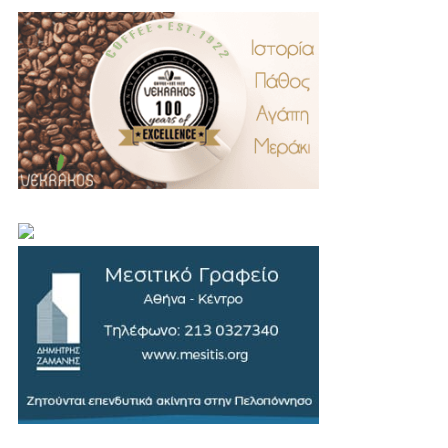
.
..
…