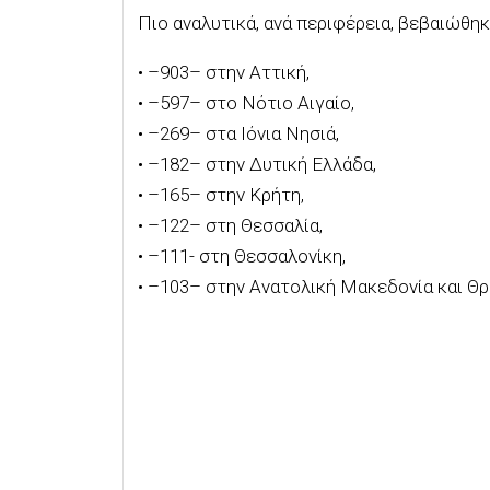
Πιο αναλυτικά, ανά περιφέρεια, βεβαιώθη
•
–
903
– στην Αττική,
•
–
597
–
στο Νότιο Αιγαίο
,
•
–
269
– στα Ιόνια Νησιά,
•
–
182
– στην Δυτική Ελλάδα,
•
–
165
–
στην Κρήτη,
•
–
122
– στη Θεσσαλία,
•
–
111-
στη Θεσσαλονίκη,
•
–
103
– στην Ανατολική Μακεδονία και Θρ