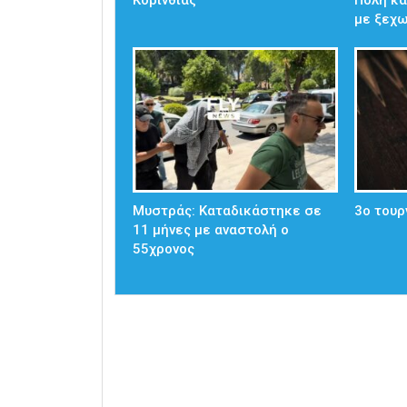
με ξεχ
Μυστράς: Καταδικάστηκε σε
3ο τουρ
11 μήνες με αναστολή ο
55χρονος