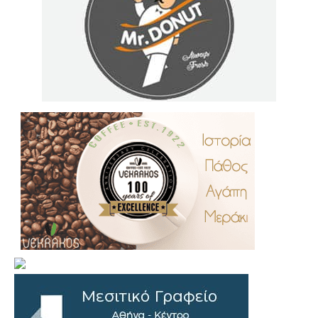
.
..
…