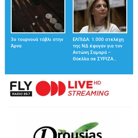
3ο τουρνουά τάβλι στην
ΕΛΠΙΔΑ: 1.000 στελέχη
Άρνα
της ΝΔ έφυγαν για τον
Αντώνη Σαμαρά –
Θύελλα σε ΣΥΡΙΖΑ…