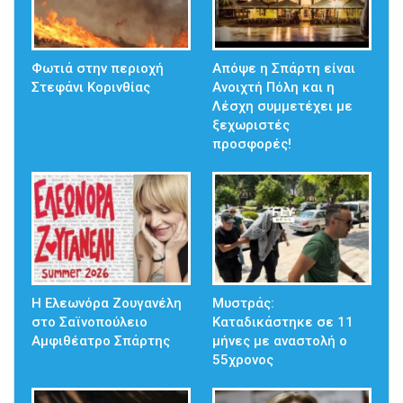
Φωτιά στην περιοχή
Απόψε η Σπάρτη είναι
Στεφάνι Κορινθίας
Ανοιχτή Πόλη και η
Λέσχη συμμετέχει με
ξεχωριστές
προσφορές!
Η Ελεωνόρα Ζουγανέλη
Μυστράς:
στο Σαϊνοπούλειο
Καταδικάστηκε σε 11
Αμφιθέατρο Σπάρτης
μήνες με αναστολή ο
55χρονος