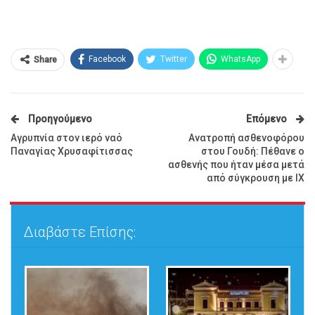
Facebook
Twitter
WhatsApp
Share
Προηγούμενο
Επόμενο
Αγρυπνία στον ιερό ναό
Ανατροπή ασθενοφόρου
Παναγίας Χρυσαφίτισσας
στου Γουδή: Πέθανε ο
ασθενής που ήταν μέσα μετά
από σύγκρουση με ΙΧ
Διαβάστε Επίσης: