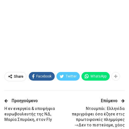
Facebook
Twitter
WhatsApp
Share
Προηγούμενο
Επόμενο
Η εν ενεργεία & υποψήφια
Ντουμπάι: Ελληνίδα
ευρωβουλευτής της ΝΔ,
περιγράφει όσα έζησε στις
Μαρία Σπυράκη, στον Fly
πρωτοφανείς πλημμύρες
-«Δεν το πιστεύαμε, χάος