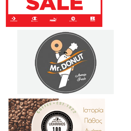
.
..
…