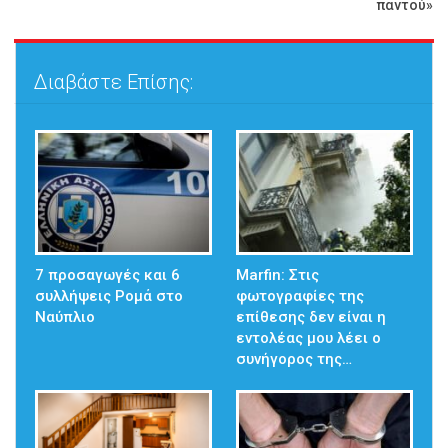
παντού»
Διαβάστε Επίσης:
7 προσαγωγές και 6
Marfin: Στις
συλλήψεις Ρομά στο
φωτογραφίες της
Ναύπλιο
επίθεσης δεν είναι η
εντολέας μου λέει ο
συνήγορος της…