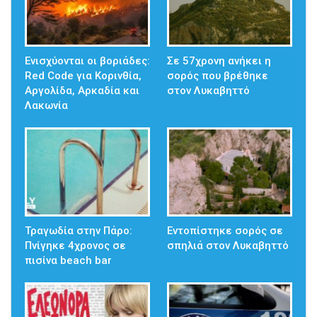
Ενισχύονται οι βοριάδες:
Σε 57χρονη ανήκει η
Red Code για Κορινθία,
σορός που βρέθηκε
Αργολίδα, Αρκαδία και
στον Λυκαβηττό
Λακωνία
Τραγωδία στην Πάρο:
Εντοπίστηκε σορός σε
Πνίγηκε 4χρονος σε
σπηλιά στον Λυκαβηττό
πισίνα beach bar