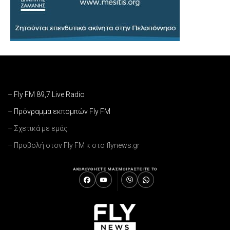
– Fly FM 89,7 Live Radio
– Πρόγραμμα εκπομπών Fly FM
– Σχετικά με εμάς
– Προβολή στον Fly FM κ στο flynews.gr
ΑΚΟΛΟΥΘΗΣΤΕ ΜΑΣ
ΜΟΙΡΑΣΤΕΙΤΕ ΤΟ