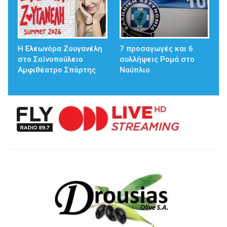
Η Ελεωνόρα Ζουγανέλη
7 προσαγωγές και 6
στο Σαϊνοπούλειο
συλλήψεις Ρομά στο
Αμφιθέατρο Σπάρτης
Ναύπλιο