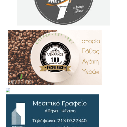
.
..
…