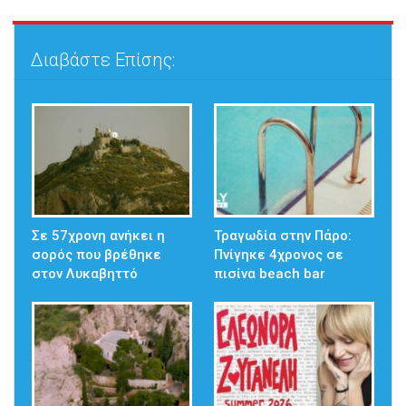
Διαβάστε Επίσης:
Σε 57χρονη ανήκει η
Τραγωδία στην Πάρο:
σορός που βρέθηκε
Πνίγηκε 4χρονος σε
στον Λυκαβηττό
πισίνα beach bar