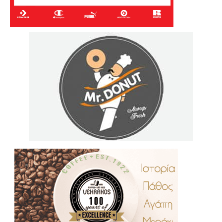
.
..
…