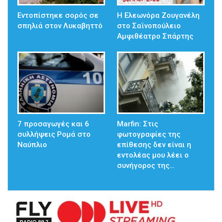
Εντοπίστηκε σορός σε
Η Ελεωνόρα Ζουγανέλη
σπηλιά στον Λυκαβηττό
στο Σαϊνοπούλειο
Αμφιθέατρο Σπάρτης
7 προσαγωγές και 6
Marfin: Στις
συλλήψεις Ρομά στο
φωτογραφίες της
Ναύπλιο
επίθεσης δεν είναι η
εντολέας μου λέει ο
συνήγορος της…