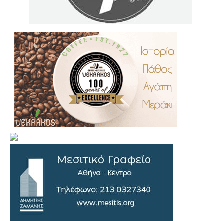
.
..
…