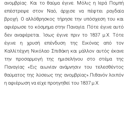
ανομβρίας. Και το θαύμα έγινε. Μόλις η Ιερά Πομπή
επέστρεψε στον Ναό, άρχισε να πέφτει ραγδαία
βροχή. Ο αλλόθρησκος τήρησε την υπόσχεση του και
αφιέρωσε το κόσμημα στην Παναγία. Πότε έγινε αυτό
δεν αναφέρεται. Ίσως έγινε πριν το 1837 μ.Χ. Τότε
έγινε η χρυσή επένδυση της Εικόνας από τον
Καλλίτέχνη Νικόλαο Σπιθάκη και μάλλον αυτός έκανε
την προσαρμογή της ημισελήνου στο στέμα της
Παναγίας «Εις αιωνίαν ανάμνησιν του τελεσθέντος
θαύματος της λύσεως της ανομβρίας».Πιθανόν λοιπόν
η αφιέρωση να είχε προηγηθεί του 1837 μ.Χ.