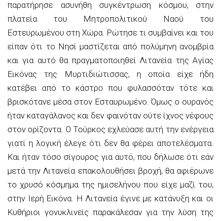
παρατήρησε ασυνήθη συγκέντρωση κόσμου, στην
πλατεία του Μητροπολιτικού Ναού του
Εστευρωμένου στη Χώρα. Ρώτησε τι συμβαίνει και του
είπαν ότι το Νησί μαστίζεται από πολύμηνη ανομβρία
και για αυτό θα πραγματοποιηθεί Λιτανεία της Αγίας
Εικόνας της Μυρτιδιώτισσας, η οποία είχε ήδη
κατέβει από το κάστρο που φυλασσόταν τότε και
βρισκότανε μέσα στον Εσταυρωμένο. Όμως ο ουρανός
ήταν καταγάλανος και δεν φαινόταν ούτε ίχνος νέφους
στον ορίζοντα. Ο Τούρκος εχλεύασε αυτή την ενέργεια
γιατί η λογική έλεγε ότι δεν θα φέρει αποτελέσματα.
Και ήταν τόσο σίγουρος για αυτό, που δήλωσε ότι εάν
μετά την Λιτανεία επακολουθήσει βροχή, θα αφιέρωνε
το χρυσό κόσμημα της ημισελήνου που είχε μαζί του,
στην Ιερή Εικόνα. Η Λιτανεία έγινε με κατάνυξη και οι
Κυθήριοι γονυκλινείς παρακάλεσαν για την λύση της