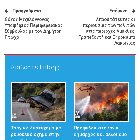
Προηγούμενο
Επόμενο
Θάνος Μιχελόγγονας:
Απροστάτευτες οι
Υποψήφιος Περιφερειακός
περιουσίες των πολιτών
Σύμβουλος με τον Δημήτρη
στις περιοχές Αμύκλες,
Πτωχό
Τραπεζοντή και Ξηροκάμπι
Λακωνίας
Διαβάστε Επίσης:
Τραγικό δυστύχημα με
Προφυλακίστηκαν ο
ρυμουλκό όχημα στην
δήμαρχος και άλλοι δύο