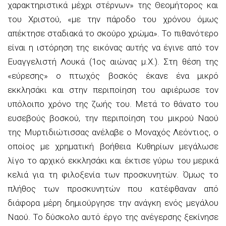
χαρακτηριστικά μέχρι στέρνων» της Θεομήτορος και
του Χριστού, «με την πάροδο του χρόνου όμως
απέκτησε σταδιακά το σκούρο χρώμα». Το πιθανότερο
είναι η ιστόρηση της εικόνας αυτής να έγινε από τον
Ευαγγελιστή Λουκά (1ος αιώνας μ.Χ.). Στη θέση της
«εύρεσης» ο πτωχός βοσκός έκανε ένα μικρό
εκκλησάκι και στην περιποίηση του αφιέρωσε τον
υπόλοιπο χρόνο της ζωής του. Μετά το θάνατο του
ευσεβούς βοσκού, την περιποίηση του μικρού Ναού
της Μυρτιδιώτισσας ανέλαβε ο Μοναχός Λεόντιος, ο
οποίος με χρηματική βοήθεια Κυθηρίων μεγάλωσε
λίγο το αρχικό εκκλησάκι και έκτισε γύρω του μερικά
κελιά για τη φιλοξενία των προσκυνητών. Όμως το
πλήθος των προσκυνητών που κατέφθαναν από
διάφορα μέρη δημιούργησε την ανάγκη ενός μεγάλου
Ναού. Το δύσκολο αυτό έργο της ανέγερσης ξεκίνησε