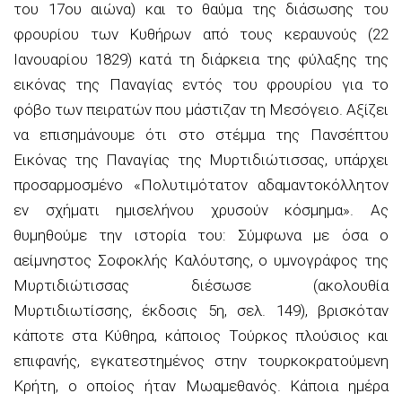
του 17ου αιώνα) και το θαύμα της διάσωσης του
φρουρίου των Κυθήρων από τους κεραυνούς (22
Ιανουαρίου 1829) κατά τη διάρκεια της φύλαξης της
εικόνας της Παναγίας εντός του φρουρίου για το
φόβο των πειρατών που μάστιζαν τη Μεσόγειο. Αξίζει
να επισημάνουμε ότι στο στέμμα της Πανσέπτου
Εικόνας της Παναγίας της Μυρτιδιώτισσας, υπάρχει
προσαρμοσμένο «Πολυτιμότατον αδαμαντοκόλλητον
εν σχήματι ημισελήνου χρυσούν κόσμημα». Ας
θυμηθούμε την ιστορία του: Σύμφωνα με όσα ο
αείμνηστος Σοφοκλής Καλόυτσης, ο υμνογράφος της
Μυρτιδιώτισσας διέσωσε (ακολουθία
Μυρτιδιωτίσσης, έκδοσις 5η, σελ. 149), βρισκόταν
κάποτε στα Κύθηρα, κάποιος Τούρκος πλούσιος και
επιφανής, εγκατεστημένος στην τουρκοκρατούμενη
Κρήτη, ο οποίος ήταν Μωαμεθανός. Κάποια ημέρα