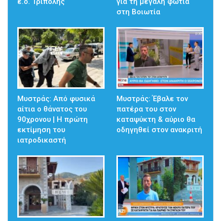
ε.ο. Τρίπολης
για τη μεγάλη φωτιά
στη Βοιωτία
Μυστράς: Από φυσικά
Μυστράς: Έβαλε τον
αίτια ο θάνατος του
πατέρα του στον
90χρονου | Η πρώτη
καταψύκτη & αύριο θα
εκτίμηση του
οδηγηθεί στον ανακριτή
ιατροδικαστή