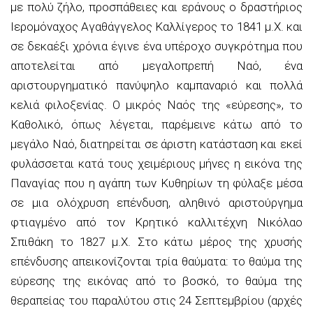
με πολύ ζήλο, προσπάθειες και εράνους ο δραστήριος
Ιερομόναχος Αγαθάγγελος Καλλίγερος το 1841 μ.Χ. και
σε δεκαέξι χρόνια έγινε ένα υπέροχο συγκρότημα που
αποτελείται από μεγαλοπρεπή Ναό, ένα
αριστουργηματικό πανύψηλο καμπαναριό και πολλά
κελιά φιλοξενίας. Ο μικρός Ναός της «εύρεσης», το
Καθολικό, όπως λέγεται, παρέμεινε κάτω από το
μεγάλο Ναό, διατηρείται σε άριστη κατάσταση και εκεί
φυλάσσεται κατά τους χειμέριους μήνες η εικόνα της
Παναγίας που η αγάπη των Κυθηρίων τη φύλαξε μέσα
σε μια ολόχρυση επένδυση, αληθινό αριστούργημα
φτιαγμένο από τον Κρητικό καλλιτέχνη Νικόλαο
Σπιθάκη το 1827 μ.Χ. Στο κάτω μέρος της χρυσής
επένδυσης απεικονίζονται τρία θαύματα: το θαύμα της
εύρεσης της εικόνας από το βοσκό, το θαύμα της
θεραπείας του παραλύτου στις 24 Σεπτεμβρίου (αρχές