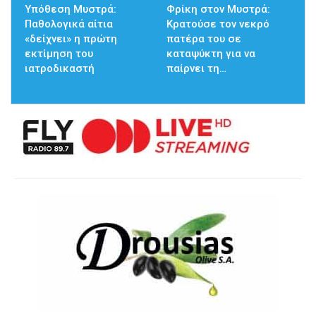
Υπόθεση Μυστρά:
Φρίκη στον Μυστρά:
Παθολογικά αίτια
Κρατούσε τον νεκρό
«δείχνει» η πρώτη
πατέρα του σε
εκτίμηση του
καταψύκτη για να
ιατροδικαστή
παίρνει τη…