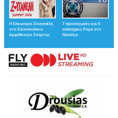
Η Ελεωνόρα Ζουγανέλη
7 προσαγωγές και 6
στο Σαϊνοπούλειο
συλλήψεις Ρομά στο
Αμφιθέατρο Σπάρτης
Ναύπλιο