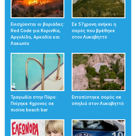
Ενισχύονται οι βοριάδες:
Σε 57χρονη ανήκει η
Red Code για Κορινθία,
σορός που βρέθηκε
Αργολίδα, Αρκαδία και
στον Λυκαβηττό
Λακωνία
Τραγωδία στην Πάρο:
Εντοπίστηκε σορός σε
Πνίγηκε 4χρονος σε
σπηλιά στον Λυκαβηττό
πισίνα beach bar