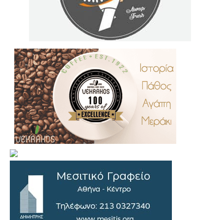
.
..
…