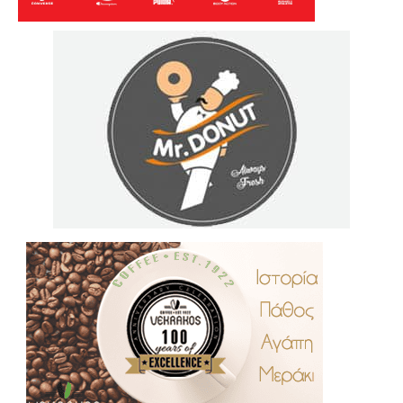
.
..
…