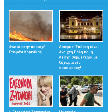
Φωτιά στην περιοχή
Απόψε η Σπάρτη είναι
Στεφάνι Κορινθίας
Ανοιχτή Πόλη και η
Λέσχη συμμετέχει με
ξεχωριστές
προσφορές!
Η Ελεωνόρα Ζουγανέλη
Μυστράς: