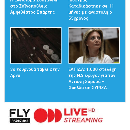
στο Σαϊνοπούλειο
Καταδικάστηκε σε 11
Αμφιθέατρο Σπάρτης
μήνες με αναστολή ο
55χρονος
3ο τουρνουά τάβλι στην
ΕΛΠΙΔΑ: 1.000 στελέχη
Άρνα
της ΝΔ έφυγαν για τον
Αντώνη Σαμαρά –
Θύελλα σε ΣΥΡΙΖΑ…