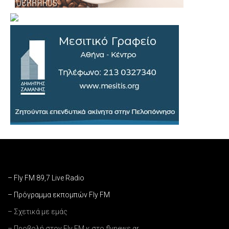
– Fly FM 89,7 Live Radio
– Πρόγραμμα εκπομπών Fly FM
– Σχετικά με εμάς
– Προβολή στον Fly FM κ στο flynews.gr