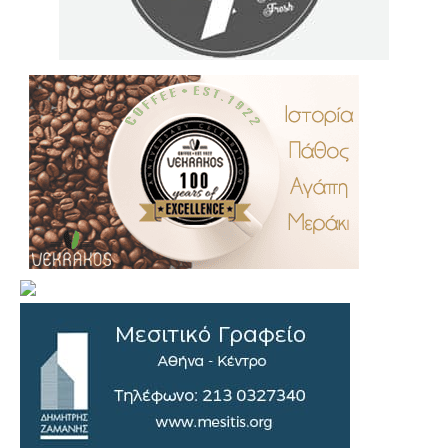
.
..
…