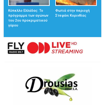
Κύπελλο Ελλάδας: Το
Φωτιά στην περιοχή
πρόγραμμα των αγώνων
Στεφάνι Κορινθίας
του 2ου προκριματικού
γύρου