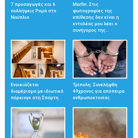
7 προσαγωγές και 6
Marfin: Στις
συλλήψεις Ρομά στο
φωτογραφίες της
Ναύπλιο
επίθεσης δεν είναι η
εντολέας μου λέει ο
συνήγορος της…
Ενοικιάζεται
Τρίπολη: Συνελήφθη
διαμέρισμα με ιδιωτικό
49χρονος για απόπειρα
πάρκινγκ στη Σπάρτη
ανθρωποκτονίας