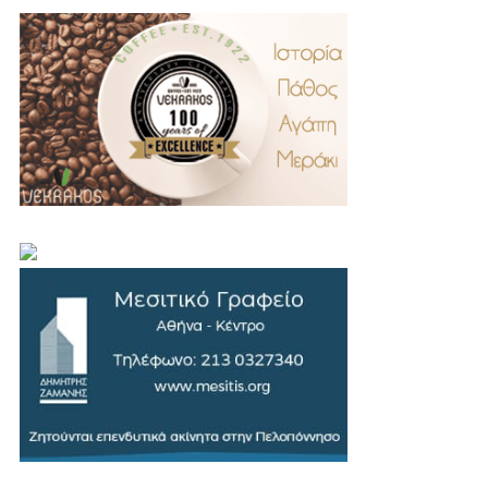
.
..
…