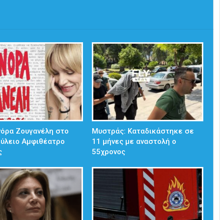
νόρα Ζουγανέλη στο
Μυστράς: Καταδικάστηκε σε
ούλειο Αμφιθέατρο
11 μήνες με αναστολή ο
ς
55χρονος