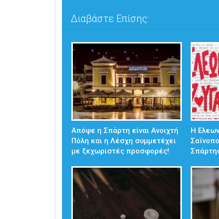
Διαβάστε Επίσης:
Απόψε η Σπάρτη είναι Ανοιχτή
Η Ελεω
Πόλη και η Λέσχη συμμετέχει
Σαϊνοπ
με ξεχωριστές προσφορές!
Σπάρτη