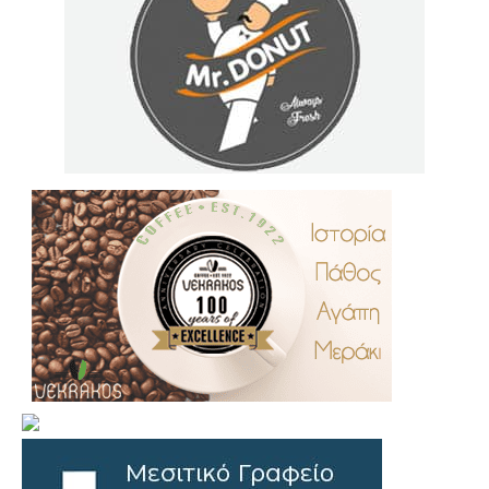
.
..
…