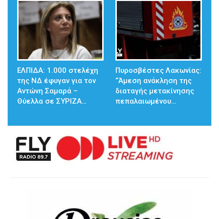
ΕΛΠΙΔΑ: 1.000 στελέχη
Πυροσβέστες Λακωνίας:
της ΝΔ έφυγαν για τον
“Άμεση ανάκληση της
Αντώνη Σαμαρά –
διαταγής μετακίνησης
Θύελλα σε ΣΥΡΙΖΑ…
πεπαλαιωμένου…