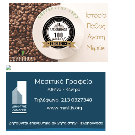
.
..
…