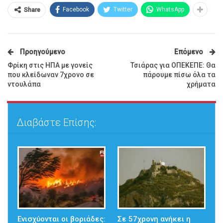
Facebook
Twitter
WhatsApp
Share
Προηγούμενο
Επόμενο
Φρίκη στις ΗΠΑ με γονείς
Τσιάρας για ΟΠΕΚΕΠΕ: Θα
που κλείδωναν 7χρονο σε
πάρουμε πίσω όλα τα
ντουλάπα
χρήματα
Διαβάστε Επίσης:
Ενισχύονται οι βοριάδες:
Σε 57χρονη ανήκει η