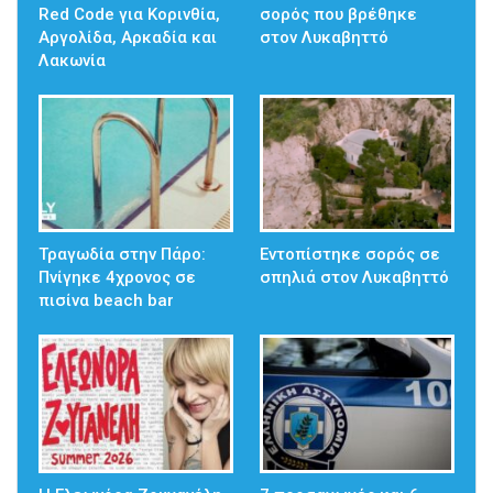
Red Code για Κορινθία,
σορός που βρέθηκε
Αργολίδα, Αρκαδία και
στον Λυκαβηττό
Λακωνία
Τραγωδία στην Πάρο:
Εντοπίστηκε σορός σε
Πνίγηκε 4χρονος σε
σπηλιά στον Λυκαβηττό
πισίνα beach bar