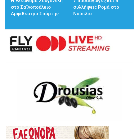
Η Ελεωνόρα Ζουγανέλη
7 προσαγωγές και 6
στο Σαϊνοπούλειο
συλλήψεις Ρομά στο
Αμφιθέατρο Σπάρτης
Ναύπλιο