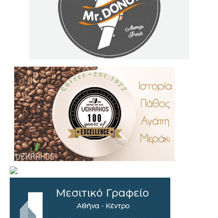
.
..
…