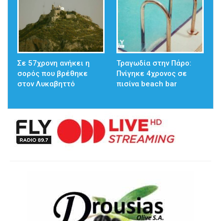
Σε 57χρονη ανήκει η
Τραγωδία στην Πάρο:
σορός που βρέθηκε
Πνίγηκε 4χρονος σε
στον Λυκαβηττό
πισίνα beach bar