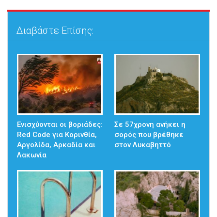
Διαβάστε Επίσης:
Ενισχύονται οι βοριάδες:
Σε 57χρονη ανήκει η
Red Code για Κορινθία,
σορός που βρέθηκε
Αργολίδα, Αρκαδία και
στον Λυκαβηττό
Λακωνία