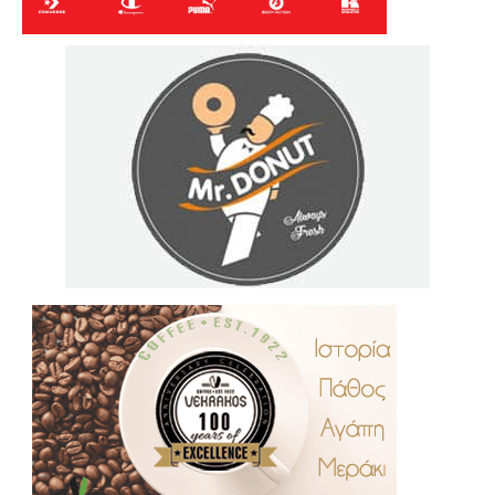
.
..
…