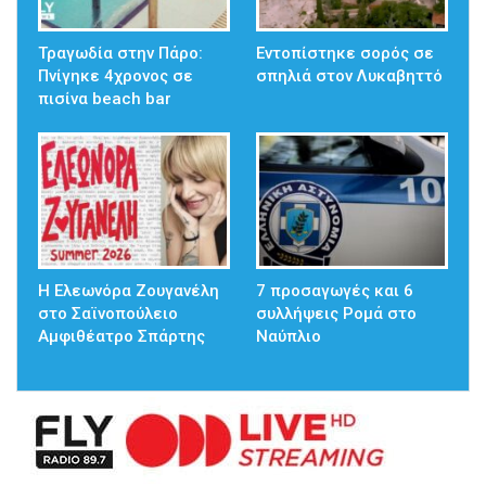
Τραγωδία στην Πάρο:
Εντοπίστηκε σορός σε
Πνίγηκε 4χρονος σε
σπηλιά στον Λυκαβηττό
πισίνα beach bar
Η Ελεωνόρα Ζουγανέλη
7 προσαγωγές και 6
στο Σαϊνοπούλειο
συλλήψεις Ρομά στο
Αμφιθέατρο Σπάρτης
Ναύπλιο