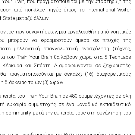
Your Brain, που πραγματοποιείται με την υποστήριξη της
ευση από ποικίλες πηγές όπως το International Visitor
f State μεταξύ άλλων.
οντες των συναντήσεων, μια εργαλειοθήκη από νοητικές
που μπορούν να εφαρμοστούν άμεσα σε πτυχές της
ποτε μελλοντική επαγγελματική ενασχόληση (τέχνες,
ια του Train Your Brain θα λάβουν χώρα, στα 5 ΤechLabs
α, Κέρκυρα και Σπάρτη. Διαμορφώνονται σε ξεχωριστές
θα πραγματοποιούνται με δεκαέξι (16) διαφορετικούς
n διάρκειας τριών (3) ωρών.
μπειρία του Train Your Brain σε 480 συμμετέχοντες σε όλη
ή ευκαιρία συμμετοχής σε ένα μοναδικό εκπαιδευτικό
rain community, μετά την εμπειρία τους στη συνάντηση του
ν είναι εφοδιασμένοι με βελτιστοποιημένα σωματικά