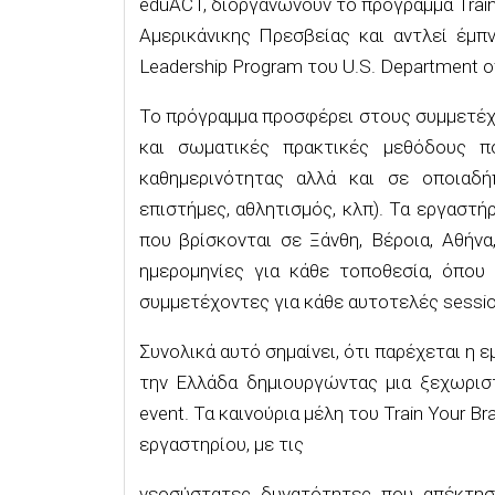
eduACT, διοργανώνουν το πρόγραμμα Train 
Αμερικάνικης Πρεσβείας και αντλεί έμπν
Leadership Program του U.S. Department o
Το πρόγραμμα προσφέρει στους συμμετέχ
και σωματικές πρακτικές μεθόδους 
καθημερινότητας αλλά και σε οποιαδή
επιστήμες, αθλητισμός, κλπ). Τα εργαστήρ
που βρίσκονται σε Ξάνθη, Βέροια, Αθήν
ημερομηνίες για κάθε τοποθεσία, όπου 
συμμετέχοντες για κάθε αυτοτελές sessio
Συνολικά αυτό σημαίνει, ότι παρέχεται η ε
την Ελλάδα δημιουργώντας μια ξεχωριστ
event. Τα καινούρια μέλη του Train Your B
εργαστηρίου, με τις
νεοσύστατες δυνατότητες που απέκτησα