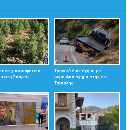
τηκε χασισοφυτεία
Τραγικό δυστύχημα με
ου στη Σπάρτη
ρυμουλκό όχημα στην ε.ο.
Τρίπολης