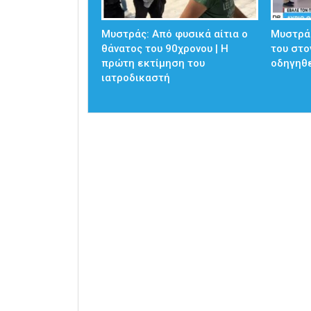
Μυστράς: Από φυσικά αίτια ο
Μυστράς
θάνατος του 90χρονου | Η
του στο
πρώτη εκτίμηση του
οδηγηθε
ιατροδικαστή