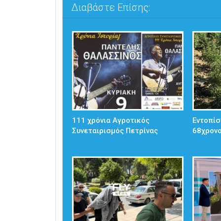
Διαβάστε Επίσης:
111 χρόνια Αγροτικός
Εντοπίσ
Συνεταιρισμός Πετρίνας
68χρον