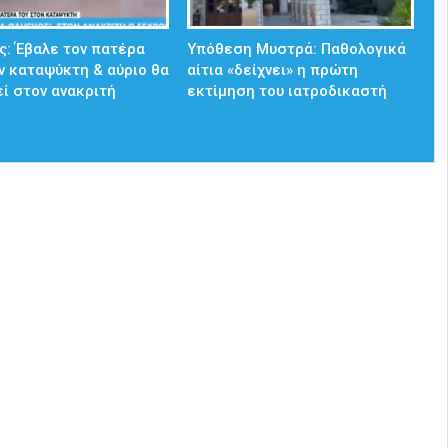
: Έβαλε τον πατέρα
Υπόθεση Μυστρά: Παθολογικά
ν καταψύκτη & αύριο θα
αίτια «δείχνει» η πρώτη
ί στον ανακριτή
εκτίμηση του ιατροδικαστή