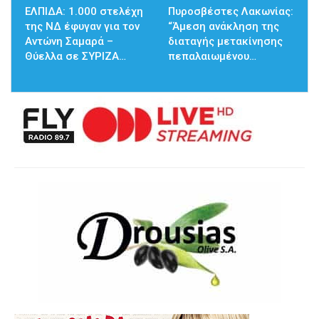
ΕΛΠΙΔΑ: 1.000 στελέχη
Πυροσβέστες Λακωνίας:
της ΝΔ έφυγαν για τον
“Άμεση ανάκληση της
Αντώνη Σαμαρά –
διαταγής μετακίνησης
Θύελλα σε ΣΥΡΙΖΑ…
πεπαλαιωμένου…