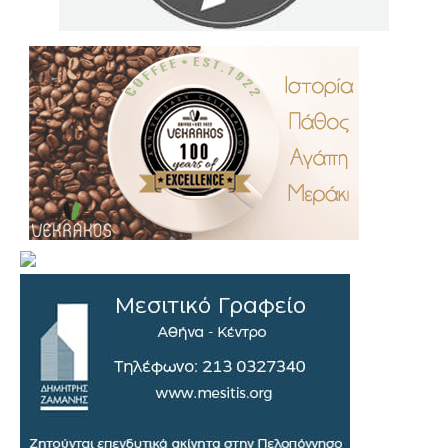
.
..
…