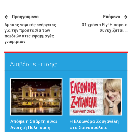
Προηγούμενο
Επόμενο
Άµεσες νοµικές ενέργειες
31 χρόνια Fly! Η πορεία
για την προστασία των
συνεχίζεται …
παιδιών στις εφαρµογές
γνωριµιών
Διαβάστε Επίσης:
Απόψε η Σπάρτη είναι
Η Ελεωνόρα Ζουγανέλη
Ανοιχτή Πόλη και η
στο Σαϊνοπούλειο