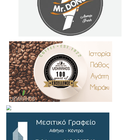
.
..
…