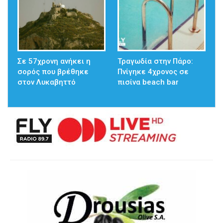
Σε 57χρονη ανήκει η
Τραγωδία στην Πάρο:
σορός που βρέθηκε
Πνίγηκε 4χρονος σε
στον Λυκαβηττό
πισίνα beach bar