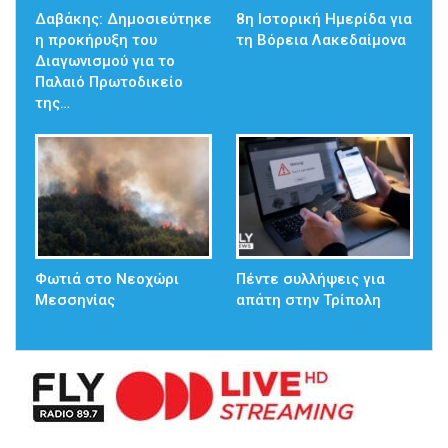
Δαβάκης: Δημοσιεύτηκε
8η Ιστορική Ημερίδα για
η προκήρυξη του
τη Βόρεια Λακεδαίμονα
Διαγωνισμού για το
Παλαιό Πρωτοδικείο
της…
Φωτιά στο Νεοχώρι
Πέντε συλλήψεις για
Μεσσηνίας
απάτη στην Τρίπολη