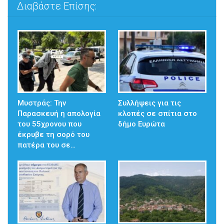
Διαβάστε Επίσης:
Μυστράς: Την
Συλλήψεις για τις
Παρασκευή η απολογία
κλοπές σε σπίτια στο
του 55χρονου που
δήμο Ευρώτα
έκρυβε τη σορό του
πατέρα του σε…