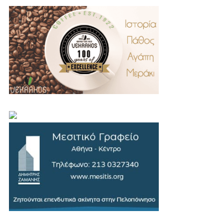
.
..
…