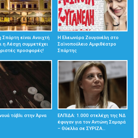
 Σπάρτη είναι Ανοιχτή
Η Ελεωνόρα Ζουγανέλη στο
ι η Λέσχη συμμετέχει
Σαϊνοπούλειο Αμφιθέατρο
ωριστές προσφορές!
Σπάρτης
νουά τάβλι στην Άρνα
ΕΛΠΙΔΑ: 1.000 στελέχη της ΝΔ
έφυγαν για τον Αντώνη Σαμαρά
– Θύελλα σε ΣΥΡΙΖΑ…