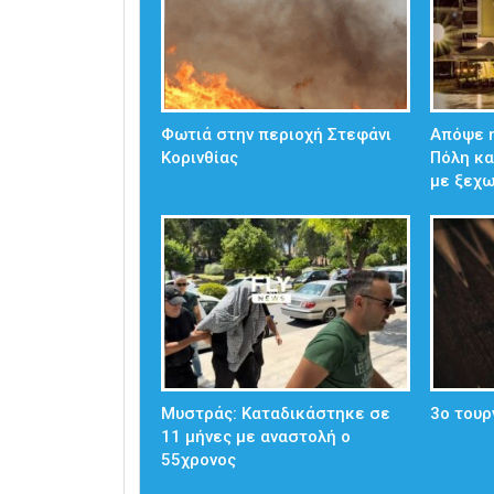
Φωτιά στην περιοχή Στεφάνι
Απόψε η
Κορινθίας
Πόλη κα
με ξεχ
Μυστράς: Καταδικάστηκε σε
3ο τουρ
11 μήνες με αναστολή ο
55χρονος