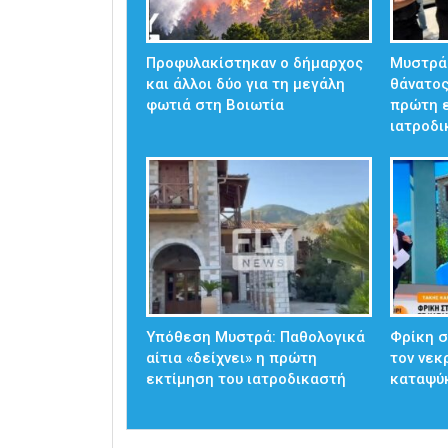
Προφυλακίστηκαν ο δήμαρχος
Μυστράς
και άλλοι δύο για τη μεγάλη
θάνατος
φωτιά στη Βοιωτία
πρώτη 
ιατροδ
Υπόθεση Μυστρά: Παθολογικά
Φρίκη 
αίτια «δείχνει» η πρώτη
τον νεκ
εκτίμηση του ιατροδικαστή
καταψύκ