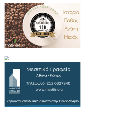
.
..
…