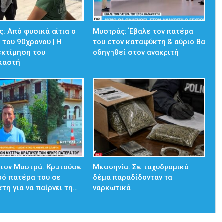
: Από φυσικά αίτια ο
Μυστράς: Έβαλε τον πατέρα
 του 90χρονου | Η
του στον καταψύκτη & αύριο θα
εκτίμηση του
οδηγηθεί στον ανακριτή
ικαστή
στον Μυστρά: Κρατούσε
Μεσσηνία: Σε ταχυδρομικό
ρό πατέρα του σε
δέμα παραδίδονταν τα
τη για να παίρνει τη…
ναρκωτικά