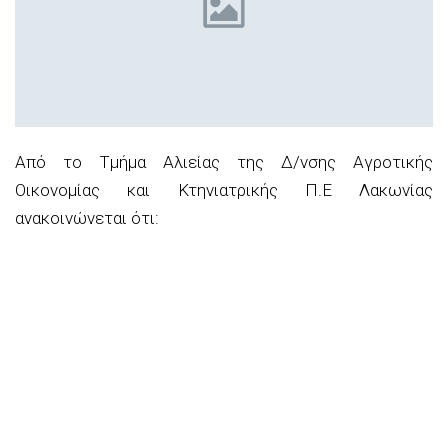
Από το Τμήμα Αλιείας της Δ/
νση
ς
Αγροτικής
Οικονομίας και Κτηνιατρικ
ής Π.Ε Λακωνίας
αν
ακοινώνεται ότι: