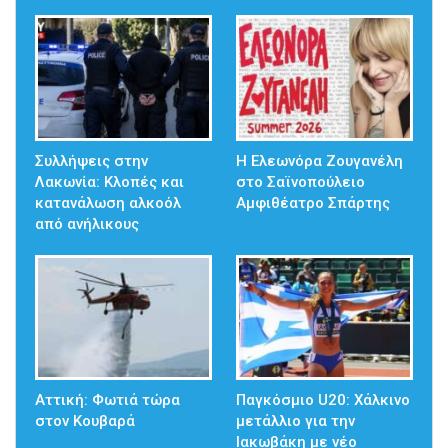
Συλλήψεις στην
Η Ελεωνόρα Ζουγανέλη
Λακωνία: Κλοπές και
στο Σαϊνοπούλειο
κατανάλωση αλκοόλ
Αμφιθέατρο Σπάρτης
από ανήλικους
Αττική: Φωτιά τώρα
Παγκόσμιο U20: Χάλκινο
στον Κουβαρά
μετάλλιο για την
Ιακωβάκη με νέο