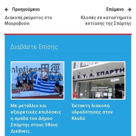
Προηγούμενο
Επόμενο
Διακοπή ρεύματος στο
Κλοπές σε καταστήματα
Μαυροβούνι
εστίασης της Σπάρτης
Διαβάστε Επίσης:
Με μετάλλιο και
Έκτακτη διακοπή
εξαιρετικές επιδόσεις
υδροδότησης στον
η ομάδα του Δήμου
Κλαδά
Σπάρτης στους 58ους
Διεθνείς…