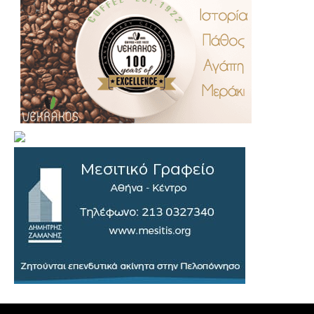
.
..
…