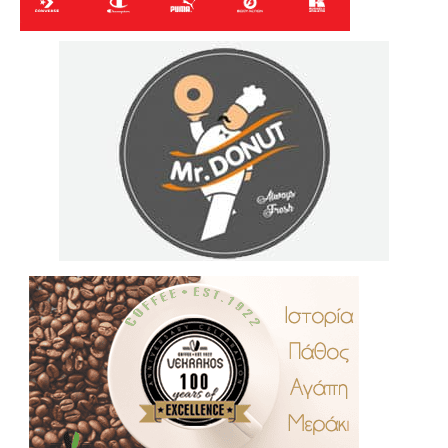
.
..
…