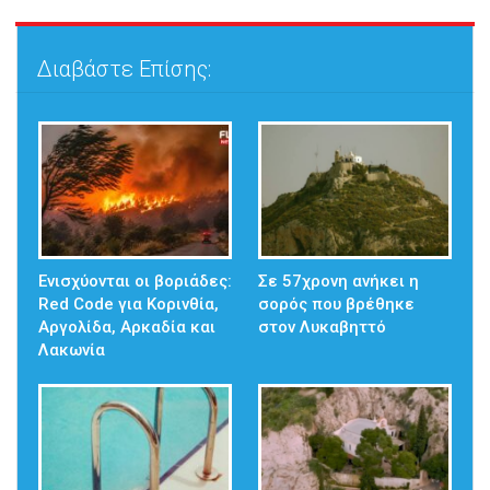
Διαβάστε Επίσης:
Ενισχύονται οι βοριάδες:
Σε 57χρονη ανήκει η
Red Code για Κορινθία,
σορός που βρέθηκε
Αργολίδα, Αρκαδία και
στον Λυκαβηττό
Λακωνία