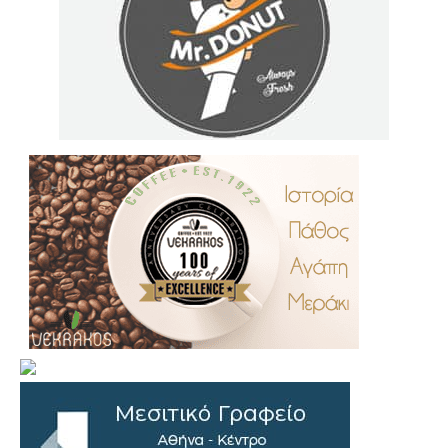
.
..
…