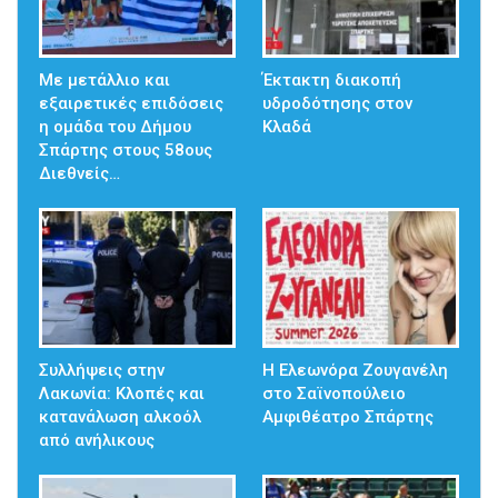
Με μετάλλιο και
Έκτακτη διακοπή
εξαιρετικές επιδόσεις
υδροδότησης στον
η ομάδα του Δήμου
Κλαδά
Σπάρτης στους 58ους
Διεθνείς…
Συλλήψεις στην
Η Ελεωνόρα Ζουγανέλη
Λακωνία: Κλοπές και
στο Σαϊνοπούλειο
κατανάλωση αλκοόλ
Αμφιθέατρο Σπάρτης
από ανήλικους