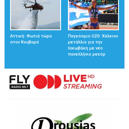
Αττική: Φωτιά τώρα
Παγκόσμιο U20: Χάλκινο
στον Κουβαρά
μετάλλιο για την
Ιακωβάκη με νέο
πανελλήνιο ρεκόρ