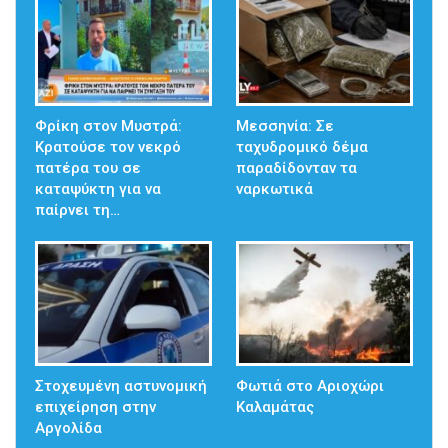
Φρίκη στον Μυστρά:
Μεσσηνία: Σε
Κρατούσε τον νεκρό
ταχυδρομικό δέμα
πατέρα του σε
παραδίδονταν τα
καταψύκτη για να
ναρκωτικά
παίρνει τη…
Στοχευμένη αστυνομική
Φωτιά στο Αριοχώρι
επιχείρηση στην
Καλαμάτας
Αργολίδα