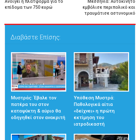
Ανοίγει η πλατφόρμα για το
Μεσσηνία: Αυτοκίνητο
επίδομα των 750 ευρώ
εμβόλισε περιπολικό και
τραυμάτισε αστυνομικό
Διαβάστε Επίσης:
Μυστράς: Έβαλε τον
Υπόθεση Μυστρά:
πατέρα του στον
Παθολογικά αίτια
καταψύκτη & αύριο θα
«δείχνει» η πρώτη
οδηγηθεί στον ανακριτή
εκτίμηση του
ιατροδικαστή