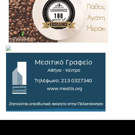
.
..
…