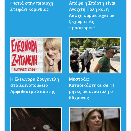
Φωτιά στην περιοχή
Απόψε η Σπάρτη είναι
Στεφάνι Κορινθίας
Ανοιχτή Πόλη και η
Λέσχη συμμετέχει με
ξεχωριστές
προσφορές!
Η Ελεωνόρα Ζουγανέλη
Μυστράς:
στο Σαϊνοπούλειο
Καταδικάστηκε σε 11
Αμφιθέατρο Σπάρτης
μήνες με αναστολή ο
55χρονος