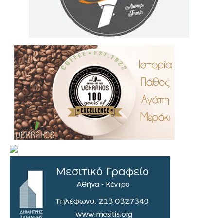
.
..
…