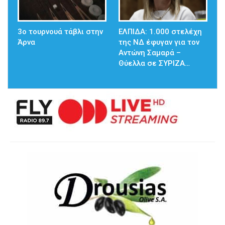
3ο τουρνουά τάβλι στην
ΕΛΠΙΔΑ: 1.000 στελέχη
Άρνα
της ΝΔ έφυγαν για τον
Αντώνη Σαμαρά –
Θύελλα σε ΣΥΡΙΖΑ…