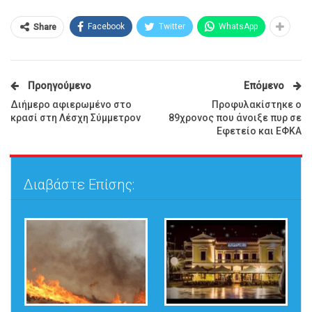
Facebook
Twitter
WhatsApp
Share
Προηγούμενο
Επόμενο
Διήμερο αφιερωμένο στο
Προφυλακίστηκε ο
κρασί στη Λέσχη Σύμμετρον
89χρονος που άνοιξε πυρ σε
Εφετείο και ΕΦΚΑ
Διαβάστε Επίσης: