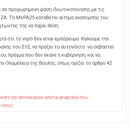
ε σε προχωρημενη φάση ιδιωτικοποίησης με τις
ΙΖΑ. Το ΜέΡΑ25 καταθέτει αίτημα αναπομπής του
τώντας της να πάρει θέση.
τά ότι το νερό δεν είναι εμπόρευμα. Καλούμε την
αλής του ΣτΕ, να πράξει το αυτονόητο: να σεβαστεί
υ, πράγμα που δεν έκανε η κυβέρνηση, και να
ν Ολομέλεια της Βουλής, όπως ορίζει το άρθρο 42
edro-tis-dimokratias-aitima-anapobis-tou-
-nero/