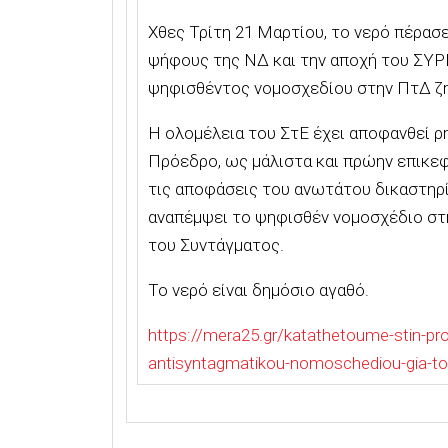
Χθες Τρίτη 21 Μαρτίου, το νερό πέρασ
ψήφους της ΝΔ και την αποχή του ΣΥΡ
ψηφισθέντος νομοσχεδίου στην ΠτΔ ζη
Η ολομέλεια του ΣτΕ έχει αποφανθεί ρη
Πρόεδρο, ως μάλιστα και πρώην επικεφ
τις αποφάσεις του ανωτάτου δικαστηρίο
αναπέμψει το ψηφισθέν νομοσχέδιο στη
του Συντάγματος.
Το νερό είναι δημόσιο αγαθό.
https://mera25.gr/katathetoume-stin-pro
antisyntagmatikou-nomoschediou-gia-to