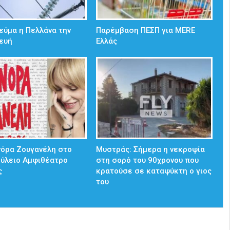
εύμα η Πελλάνα την
Παρέμβαση ΠΕΣΠ για MERE
ευή
Ελλάς
νόρα Ζουγανέλη στο
Mυστράς: Σήμερα η νεκροψία
ούλειο Αμφιθέατρο
στη σορό του 90χρονου που
ς
κρατούσε σε καταψύκτη ο γιος
του