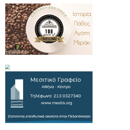
.
..
…