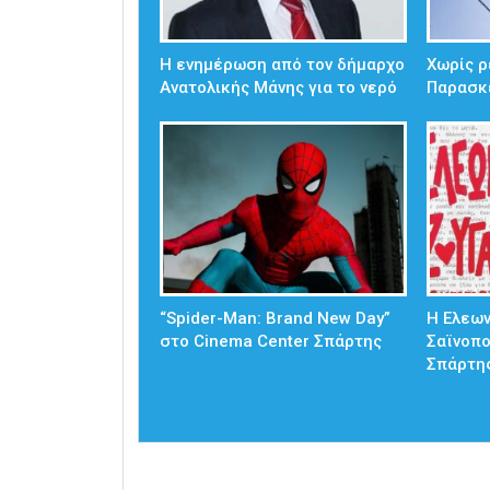
Η ενημέρωση από τον δήμαρχο
Χωρίς ρ
Ανατολικής Μάνης για το νερό
Παρασκ
“Spider-Man: Brand New Day”
Η Ελεω
στο Cinema Center Σπάρτης
Σαϊνοπ
Σπάρτη