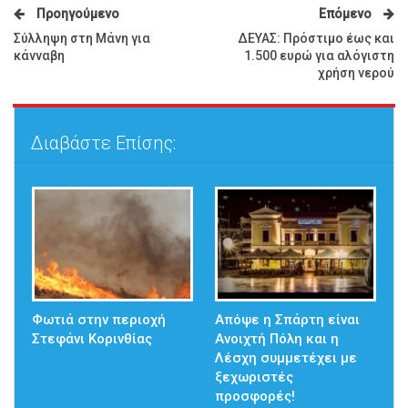
Προηγούμενο
Επόμενο
Σύλληψη στη Μάνη για
ΔΕΥΑΣ: Πρόστιμο έως και
κάνναβη
1.500 ευρώ για αλόγιστη
χρήση νερού
Διαβάστε Επίσης:
Φωτιά στην περιοχή
Απόψε η Σπάρτη είναι
Στεφάνι Κορινθίας
Ανοιχτή Πόλη και η
Λέσχη συμμετέχει με
ξεχωριστές
προσφορές!