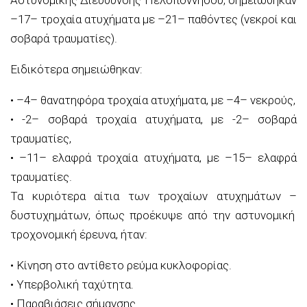
–
17
–
τροχαία
ατυχήματα
με
–
21
–
παθόντες
(νεκροί και
σοβαρά τραυματίες).
Ειδικότερα σημειώθηκαν:
•
–
4
–
θανατηφόρα τροχαία
ατυχήματα
,
με
–
4
–
νεκρούς,
•
-2
–
σοβαρά τροχαία
ατυχήματα
,
με
-2
–
σοβαρά
τραυματίες
,
•
–
11
–
ελαφρά τροχαία ατυχήματα, με
–
15
–
ελαφρά
τραυματίες.
Τα κυριότερα αίτια των τροχαίων ατυχημάτων
–
δυστυχημάτων, όπως προέκυψε από την αστυνομική
τροχονομική
έρευνα, ήταν:
•
Κίνηση στο αντίθετο ρεύμα κυκλοφορίας
.
•
Υπερβολική ταχύτητα
.
•
Παραβιάσεις σήμανσης.