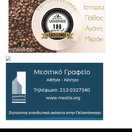
.
..
…