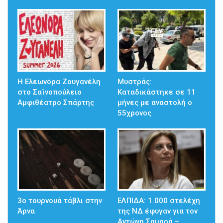
Η Ελεωνόρα Ζουγανέλη
Μυστράς:
στο Σαϊνοπούλειο
Καταδικάστηκε σε 11
Αμφιθέατρο Σπάρτης
μήνες με αναστολή ο
55χρονος
3ο τουρνουά τάβλι στην
ΕΛΠΙΔΑ: 1.000 στελέχη
Άρνα
της ΝΔ έφυγαν για τον
Αντώνη Σαμαρά –