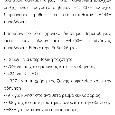
του 202
4
, συγκροτήθηκαν
–
646
– συνεργεία ελέγχων
μέθης
, ενώ πραγματοποιήθηκαν –
1
5
.
307
–
έλεγχοι
διερεύνησης μέθης και
διαπιστώθηκαν –
144
–
παραβάσεις.
Επιπλέον, το ίδιο χρονικό διάστημα βεβαιώθηκαν,
εκτός των άλλων και
–
4
.
750
– επικίνδυνες
παραβάσεις.
Ειδικότερα βε
βαιώθηκαν:
•
–
2.
869
–
για υπερβολική ταχύτητα,
•
-752-
για μη χρήση κράνους κατά την οδήγηση,
•
-424-
για Κ.Τ.Ε.Ο.,
•
–
327
–
για μη χρήση της ζώνης ασφαλείας κατά την
οδήγηση,
•
-91-
για κίνηση στο αντίθετο ρεύμα κυκλοφορίας,
•
-90-
για χρήση κινητού τηλεφώνου κατά την οδήγηση,
•
–
83
–
για αντικανονικό προσπέρασμα,