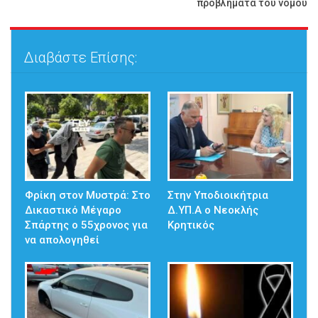
προβλήματα του νομού
Διαβάστε Επίσης:
Φρίκη στον Μυστρά: Στο
Στην Υποδιοικήτρια
Δικαστικό Μέγαρο
Δ.ΥΠ.Α ο Νεοκλής
Σπάρτης ο 55χρονος για
Κρητικός
να απολογηθεί