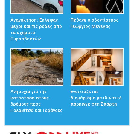
Αγανάκτηση: Έκλεψαν
Πέθανε ο οδοντίατρος
μέχρι και τις ρόδες από
Γεώργιος Μένεγας
τα οχήματα
Πυροσβεστών
Ανησυχία για την
Ενοικιάζεται
κατάσταση στους
διαμέρισμα με ιδιωτικό
δρόμους προς
πάρκινγκ στη Σπάρτη
Πολοβίτσα και Γοράνους