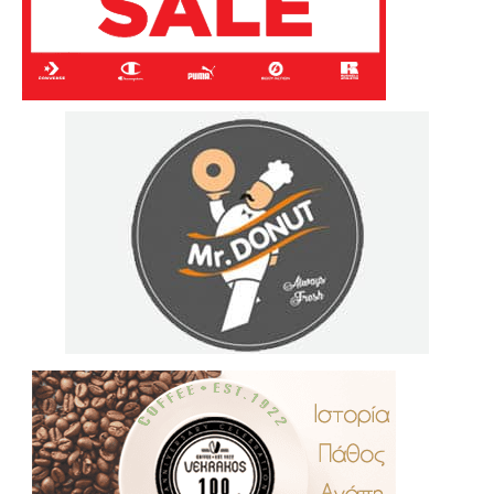
.
..
…