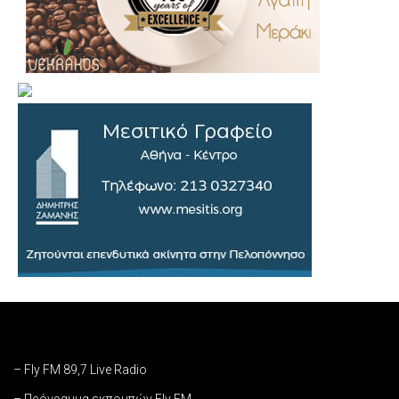
– Fly FM 89,7 Live Radio
– Πρόγραμμα εκπομπών Fly FM