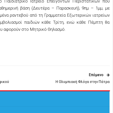
το Παιδιατρικό Ιατρείο Επειγόντων Περιστατικών που
καθημερινή βάση (Δευτέρα – Παρασκευή), 9πμ – 1μμ, με
σμένα ραντεβού από τη Γραμματεία Εξωτερικών ιατρείων
 εμβολιασμοί παιδιών κάθε Τρίτη, ενώ κάθε Πέμπτη θα
ου αφορούν στο Μητρικό Θηλασμό.
Επόμενο
φικού
Η Ολυμπιακή Φλόγα στην Πάτρα