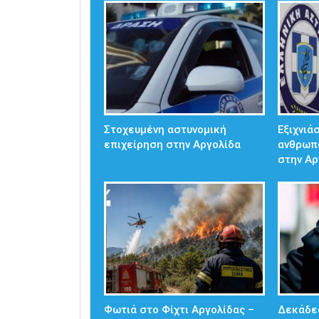
Στοχευμένη αστυνομική
Εξιχνιά
επιχείρηση στην Αργολίδα
ανθρωπ
στην Αρ
Φωτιά στο Φίχτι Αργολίδας –
Δεκάδες