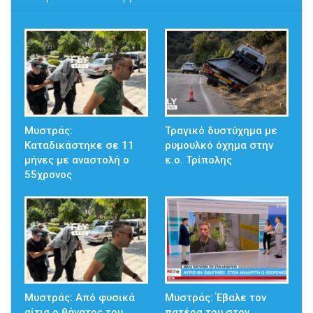
Μυστράς:
Τραγικό δυστύχημα με
Καταδικάστηκε σε 11
ρυμουλκό όχημα στην
μήνες με αναστολή ο
ε.ο. Τρίπολης
55χρονος
Μυστράς: Από φυσικά
Μυστράς: Έβαλε τον
αίτια ο θάνατος του
πατέρα του στον