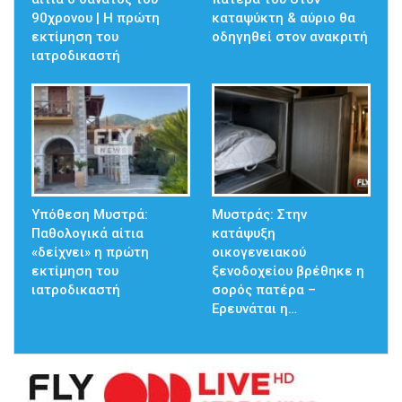
90χρονου | Η πρώτη
καταψύκτη & αύριο θα
εκτίμηση του
οδηγηθεί στον ανακριτή
ιατροδικαστή
Υπόθεση Μυστρά:
Μυστράς: Στην
Παθολογικά αίτια
κατάψυξη
«δείχνει» η πρώτη
οικογενειακού
εκτίμηση του
ξενοδοχείου βρέθηκε η
ιατροδικαστή
σορός πατέρα –
Ερευνάται η…