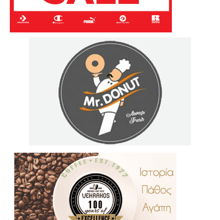
.
..
…