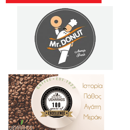
.
..
…