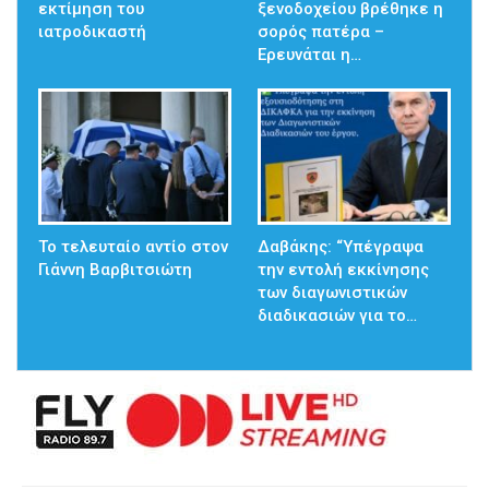
εκτίμηση του
ξενοδοχείου βρέθηκε η
ιατροδικαστή
σορός πατέρα –
Ερευνάται η…
Το τελευταίο αντίο στον
Δαβάκης: “Υπέγραψα
Γιάννη Βαρβιτσιώτη
την εντολή εκκίνησης
των διαγωνιστικών
διαδικασιών για το…