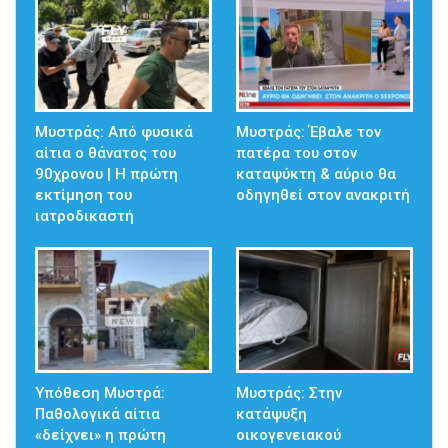
Μυστράς: Από φυσικά
Μυστράς: Έβαλε τον
αίτια ο θάνατος του
πατέρα του στον
90χρονου | Η πρώτη
καταψύκτη & αύριο θα
εκτίμηση του
οδηγηθεί στον ανακριτή
ιατροδικαστή
Υπόθεση Μυστρά:
Μυστράς: Στην
Παθολογικά αίτια
κατάψυξη
«δείχνει» η πρώτη
οικογενειακού