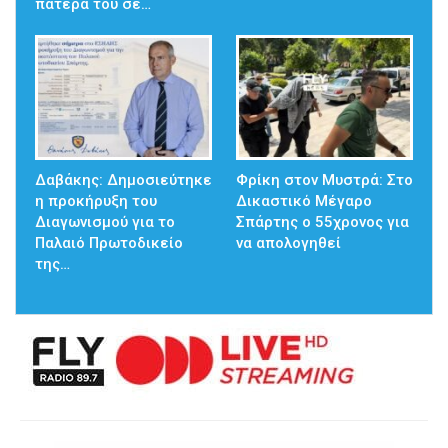
πατέρα του σε…
Δαβάκης: Δημοσιεύτηκε
Φρίκη στον Μυστρά: Στο
η προκήρυξη του
Δικαστικό Μέγαρο
Διαγωνισμού για το
Σπάρτης ο 55χρονος για
Παλαιό Πρωτοδικείο
να απολογηθεί
της…