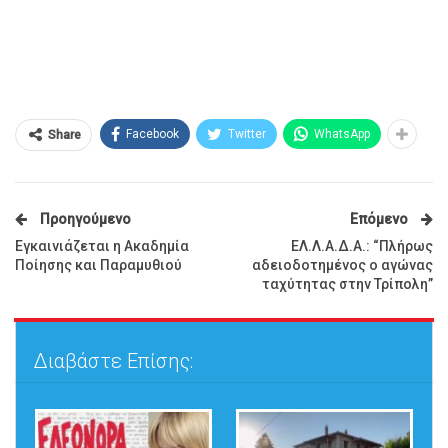
Facebook
Twitter
WhatsApp
Share
Προηγούμενο
Επόμενο
Εγκαινιάζεται η Ακαδημία
ΕΛ.Λ.Α.Δ.Α.: “Πλήρως
Ποίησης και Παραμυθιού
αδειοδοτημένος ο αγώνας
ταχύτητας στην Τρίπολη”
Διαβάστε Επίσης: