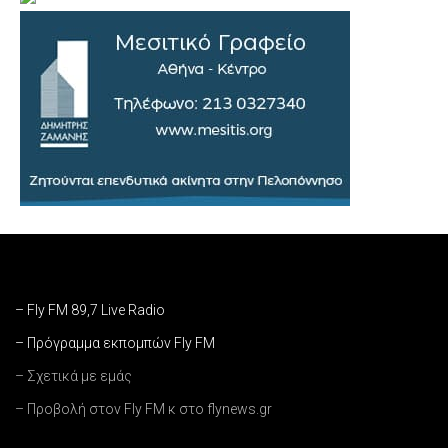
– Fly FM 89,7 Live Radio
– Πρόγραμμα εκπομπών Fly FM
– Σχετικά με εμάς
– Προβολή στον Fly FM κ στο flynews.gr