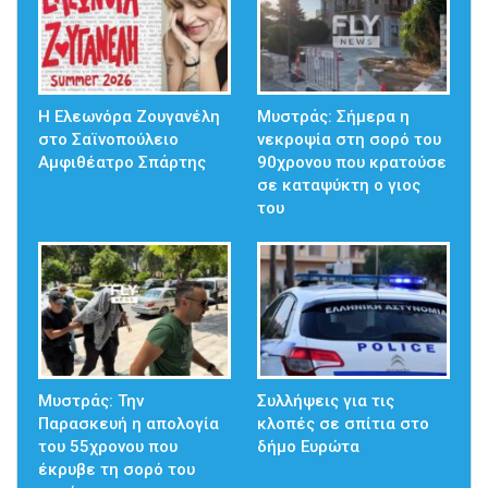
Η Ελεωνόρα Ζουγανέλη
Mυστράς: Σήμερα η
στο Σαϊνοπούλειο
νεκροψία στη σορό του
Αμφιθέατρο Σπάρτης
90χρονου που κρατούσε
σε καταψύκτη ο γιος
του
Μυστράς: Την
Συλλήψεις για τις
Παρασκευή η απολογία
κλοπές σε σπίτια στο
του 55χρονου που
δήμο Ευρώτα
έκρυβε τη σορό του