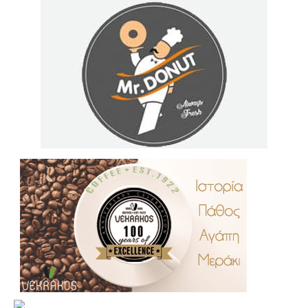
.
..
…