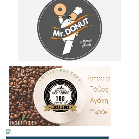
.
..
…