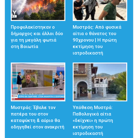
Προφυλακίστηκαν ο
Μυστράς: Από φυσικά
δήμαρχος και άλλοι δύο
αίτια ο θάνατος του
για τη μεγάλη φωτιά
90χρονου | Η πρώτη
στη Βοιωτία
εκτίμηση του
ιατροδικαστή
Μυστράς: Έβαλε τον
Υπόθεση Μυστρά:
πατέρα του στον
Παθολογικά αίτια
καταψύκτη & αύριο θα
«δείχνει» η πρώτη
οδηγηθεί στον ανακριτή
εκτίμηση του
ιατροδικαστή