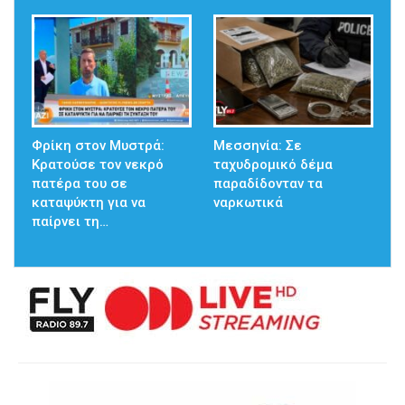
Φρίκη στον Μυστρά:
Μεσσηνία: Σε
Κρατούσε τον νεκρό
ταχυδρομικό δέμα
πατέρα του σε
παραδίδονταν τα
καταψύκτη για να
ναρκωτικά
παίρνει τη…