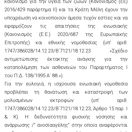
κανονισμό για την υγεία των ζώων (Κανονισμός (EE)
2016/429 παράρτημα ΙΙ) και τα Κράτη Μέλη έχουν την
υποχρέωση να κοινοποιούν άμεσα τυχόν εστίες και να
εφαρμόζουν τις απαιτήσεις της ενωσιακής
(Κανονισμός (Ε.Ε.) 2020/687 της Ευρωπαϊκής
Επιτροπής) και εθνικής νομοθεσίας (υπ’ αριθ.
1747/386028/14.12.23/Β΄7121/18.12.23 «Σχέδιο
αντιμετώπισης έκτακτης ανάγκης για την
καταπολέμηση των ασθενειών του Παραρτήματος I
του Π.Δ. 138/1995 Α΄ 88.»).
Για την ευλογιά, η ισχύουσα ενωσιακή νομοθεσία
προβλέπει τη θανάτωση και καταστροφή των
μολυσμένων εκτροφών (υπ’ αριθ.
1747/386028/14.12.23/Β΄7121/18.12.23, Άρθρο 15 παρ. Ι
& Κ). Η δεδυνατότητα φυσικής νόσησης και
ανάρρωσης /“ ανοσίααγέλης” στην οποία αναφέρονται