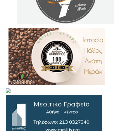
.
..
…