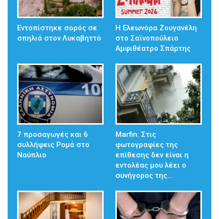
Εντοπίστηκε σορός σε
Η Ελεωνόρα Ζουγανέλη
σπηλιά στον Λυκαβηττό
στο Σαϊνοπούλειο
Αμφιθέατρο Σπάρτης
7 προσαγωγές και 6
Marfin: Στις
συλλήψεις Ρομά στο
φωτογραφίες της
Ναύπλιο
επίθεσης δεν είναι η
εντολέας μου λέει ο
συνήγορος της…