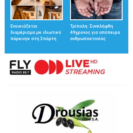
Ενοικιάζεται
Τρίπολη: Συνελήφθη
διαμέρισμα με ιδιωτικό
49χρονος για απόπειρα
πάρκινγκ στη Σπάρτη
ανθρωποκτονίας