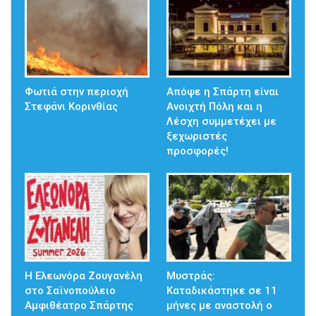
Φωτιά στην περιοχή
Απόψε η Σπάρτη είναι
Στεφάνι Κορινθίας
Ανοιχτή Πόλη και η
Λέσχη συμμετέχει με
ξεχωριστές
προσφορές!
Η Ελεωνόρα Ζουγανέλη
Μυστράς:
στο Σαϊνοπούλειο
Καταδικάστηκε σε 11
Αμφιθέατρο Σπάρτης
μήνες με αναστολή ο