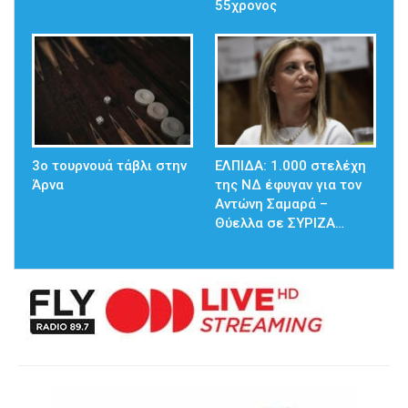
55χρονος
3ο τουρνουά τάβλι στην
ΕΛΠΙΔΑ: 1.000 στελέχη
Άρνα
της ΝΔ έφυγαν για τον
Αντώνη Σαμαρά –
Θύελλα σε ΣΥΡΙΖΑ…