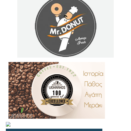
.
..
…