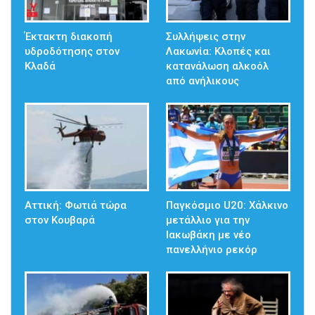
Έκτακτη διακοπή
Συλλήψεις στην
υδροδότησης στον
Λακωνία: Κλοπές και
Κλαδά
κατανάλωση αλκοόλ
από ανήλικους
Αττική: Φωτιά τώρα
Παγκόσμιο U20: Χάλκινο
στον Κουβαρά
μετάλλιο για την
Ιακωβάκη με νέο
πανελλήνιο ρεκόρ