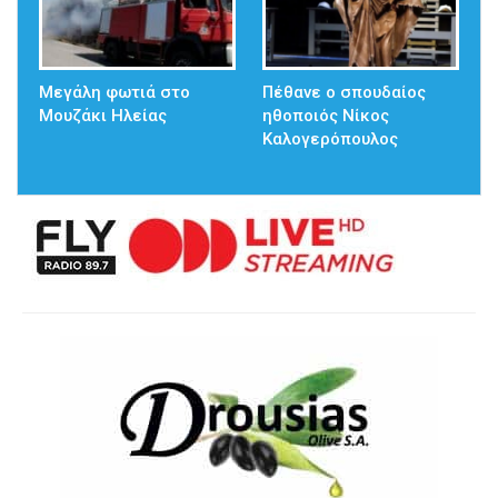
Μεγάλη φωτιά στο
Πέθανε ο σπουδαίος
Μουζάκι Ηλείας
ηθοποιός Νίκος
Καλογερόπουλος