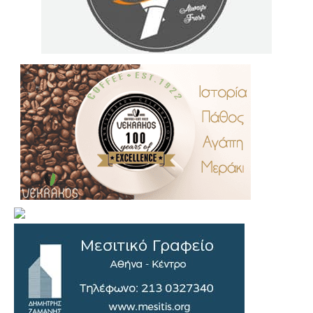
.
..
…