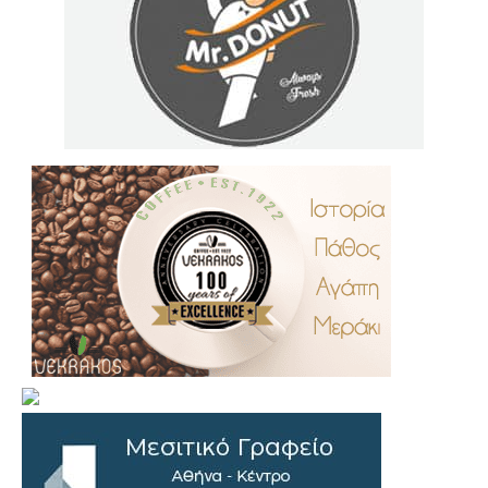
.
..
…