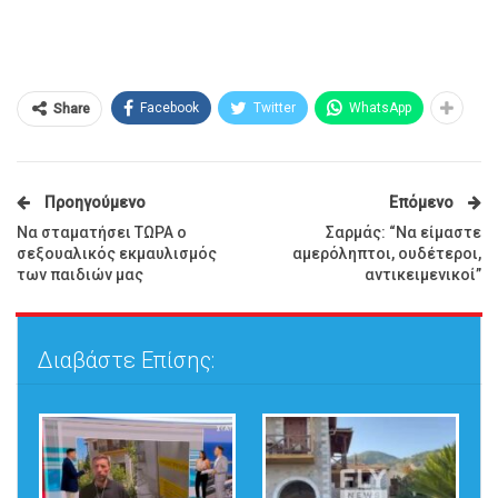
Facebook
Twitter
WhatsApp
Share
Προηγούμενο
Επόμενο
Να σταματήσει ΤΩΡΑ ο
Σαρμάς: “Να είμαστε
σεξουαλικός εκμαυλισμός
αμερόληπτοι, ουδέτεροι,
των παιδιών μας
αντικειμενικοί”
Διαβάστε Επίσης: