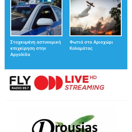
Στοχευμένη αστυνομική
Φωτιά στο Αριοχώρι
επιχείρηση στην
Καλαμάτας
Αργολίδα