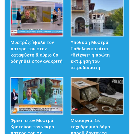
Μυστράς: Έβαλε τον
Υπόθεση Μυστρά:
πατέρα του στον
Παθολογικά αίτια
καταψύκτη & αύριο θα
«δείχνει» η πρώτη
οδηγηθεί στον ανακριτή
εκτίμηση του
ιατροδικαστή
Φρίκη στον Μυστρά:
Μεσσηνία: Σε
Κρατούσε τον νεκρό
ταχυδρομικό δέμα
πατέρα του σε
παραδίδονταν τα