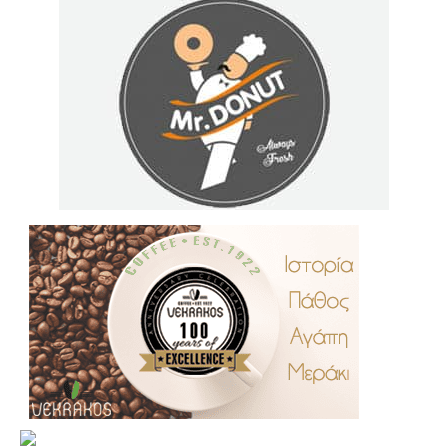
.
..
…