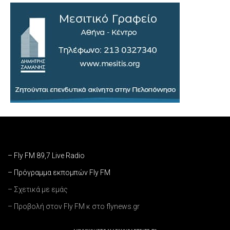
– Fly FM 89,7 Live Radio
– Πρόγραμμα εκπομπών Fly FM
– Σχετικά με εμάς
– Προβολή στον Fly FM κ στο flynews.gr