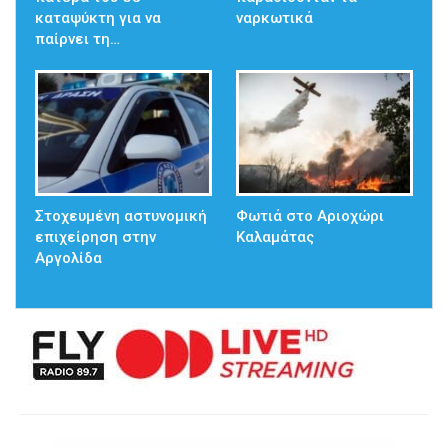
καταψύκτη για να
ναρκωτικά
παίρνει τη…
Στοχευμένη αστυνομική
Φωτιά στο Αριοχώρι
επιχείρηση στην
Καλαμάτας
Αργολίδα