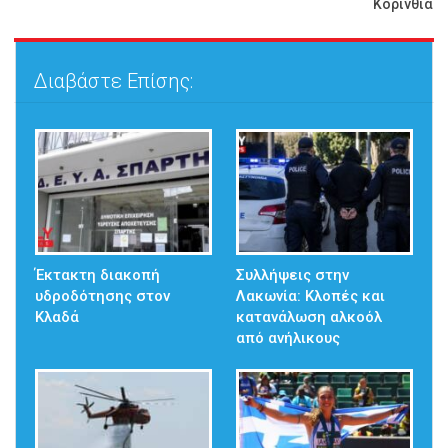
Κορινθία
Διαβάστε Επίσης:
Έκτακτη διακοπή
Συλλήψεις στην
υδροδότησης στον
Λακωνία: Κλοπές και
Κλαδά
κατανάλωση αλκοόλ
από ανήλικους