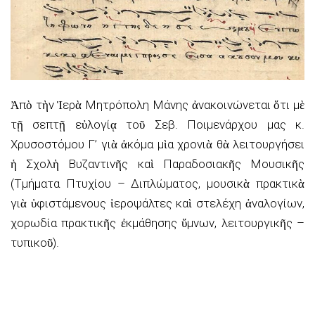
Ἀπὸ τὴν Ἱερὰ Μητρόπολη Μάνης ἀνακοινώνεται ὅτι μὲ
τῇ σεπτῇ εὐλογίᾳ τοῦ Σεβ. Ποιμενάρχου μας κ.
Χρυσοστόμου Γ’ γιὰ ἀκόμα μὶα χρονιὰ θὰ λειτουργήσει
ἡ Σχολὴ Βυζαντινῆς καὶ Παραδοσιακῆς Μουσικῆς
(Τμήματα Πτυχίου – Διπλώματος, μουσικὰ πρακτικὰ
γιὰ ὑφιστάμενους ἱεροψάλτες καὶ στελέχη ἀναλογίων,
χορωδία πρακτικῆς ἐκμάθησης ὕμνων, λειτουργικῆς –
τυπικοῦ).