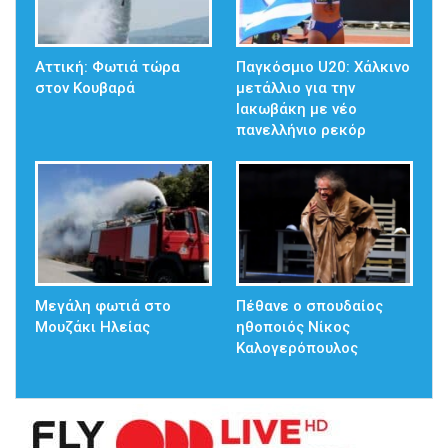
Αττική: Φωτιά τώρα
Παγκόσμιο U20: Χάλκινο
στον Κουβαρά
μετάλλιο για την
Ιακωβάκη με νέο
πανελλήνιο ρεκόρ
Μεγάλη φωτιά στο
Πέθανε ο σπουδαίος
Μουζάκι Ηλείας
ηθοποιός Νίκος
Καλογερόπουλος