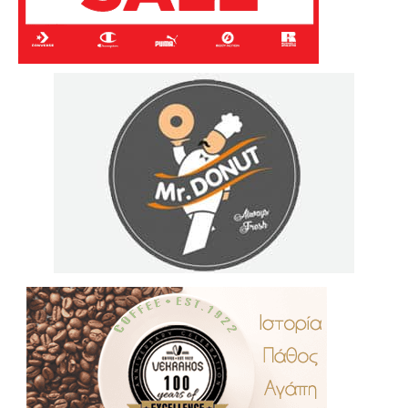
.
..
…