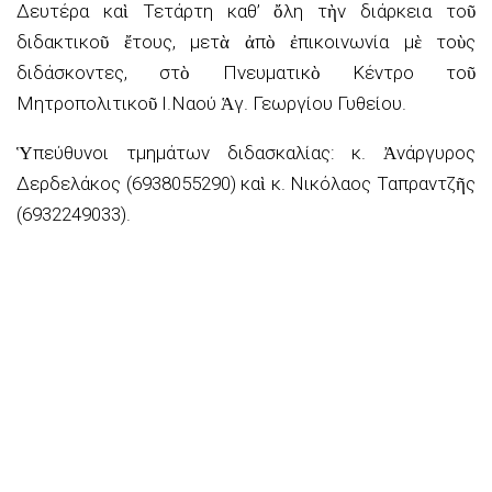
Δευτέρα καὶ Τετάρτη καθ’ ὄλη τὴν διάρκεια τοῦ
διδακτικοῦ ἔτους, μετὰ ἀπὸ ἐπικοινωνία μὲ τοὺς
διδάσκοντες, στὸ Πνευματικὸ Κέντρο τοῦ
Μητροπολιτικοῦ Ι.Ναού Ἁγ. Γεωργίου Γυθείου.
Ὑπεύθυνοι τμημάτων διδασκαλίας: κ. Ἀνάργυρος
Δερδελάκος (6938055290) καὶ κ. Νικόλαος Ταπραντζῆς
(6932249033).