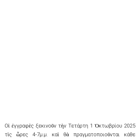
Οἱ ἐγγραφὲς ξεκινοῦν τὴν Τετάρτη 1 Ὀκτωβρίου 2025
τὶς ὧρες 4-7μ.μ. καὶ θὰ πραγματοποιοῦνται κάθε