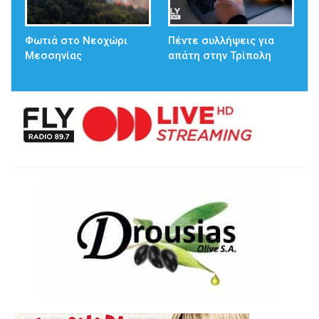
Φωτιά στο Νεοχώρι
Πέντε συλλήψεις για
Μεσσηνίας
απάτη στην Τρίπολη