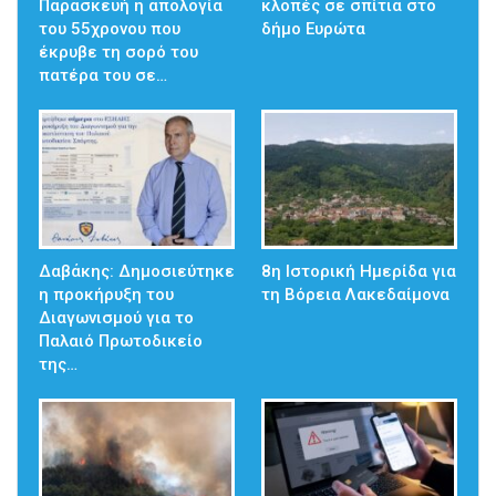
Παρασκευή η απολογία
κλοπές σε σπίτια στο
του 55χρονου που
δήμο Ευρώτα
έκρυβε τη σορό του
πατέρα του σε…
Δαβάκης: Δημοσιεύτηκε
8η Ιστορική Ημερίδα για
η προκήρυξη του
τη Βόρεια Λακεδαίμονα
Διαγωνισμού για το
Παλαιό Πρωτοδικείο
της…