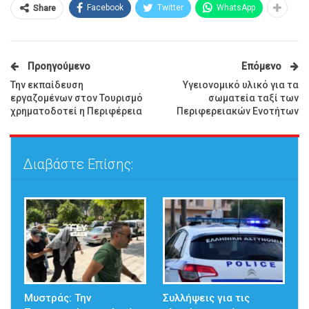
Facebook
Twitter
WhatsApp
Share
Προηγούμενο
Επόμενο
Την εκπαίδευση
Υγειονομικό υλικό για τα
εργαζομένων στον Τουρισμό
σωματεία ταξί των
χρηματοδοτεί η Περιφέρεια
Περιφερειακών Ενοτήτων
Διαβάστε Επίσης:
Μυστράς: Την
Συλλήψεις για τις