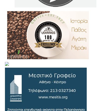
.
..
…