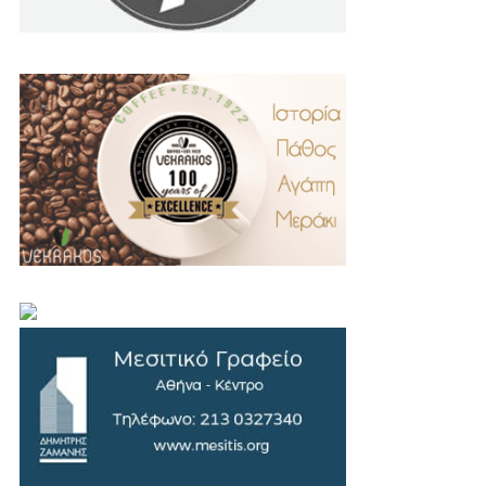
.
..
…