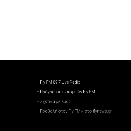
– Fly FM 89,7 Live Radio
– Πρόγραμμα εκπομπών Fly FM
– Σχετικά με εμάς
– Προβολή στον Fly FM κ στο flynews.gr