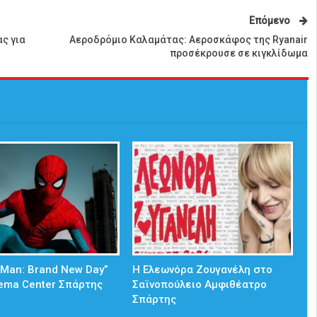
Επόμενο
ς για
Αεροδρόμιο Καλαμάτας: Αεροσκάφος της Ryanair
προσέκρουσε σε κιγκλίδωμα
-Man: Brand New Day”
Η Ελεωνόρα Ζουγανέλη στο
ema Center Σπάρτης
Σαϊνοπούλειο Αμφιθέατρο
Σπάρτης