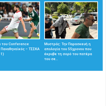
s του Conference
Μυστράς: Την Παρασκευή η
 Παναθηναϊκός – ΤΣΣΚΑ
απολογία του 55χρονου που
-1)
έκρυβε τη σορό του πατέρα
του σε…