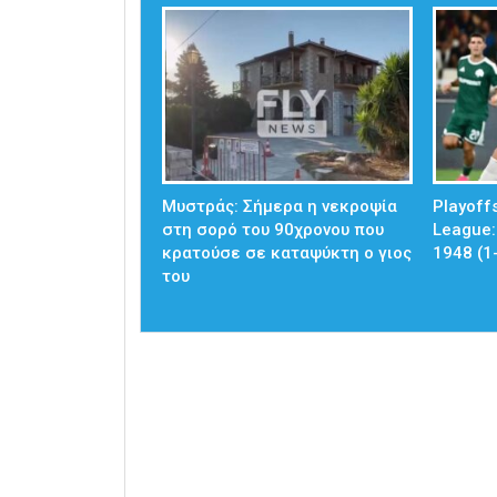
Mυστράς: Σήμερα η νεκροψία
Playoff
στη σορό του 90χρονου που
League:
κρατούσε σε καταψύκτη ο γιος
1948 (1
του