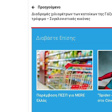
Προηγούμενο
Διαδρομές χιλιομέτρων των κατοίκων της Γάζα
τρόφιμα – Συγκλονιστικές εικόνες
Διαβάστε Επίσης:
Παρέμβαση ΠΕΣΠ για MERE
“Spider
Ελλάς
στο Cin