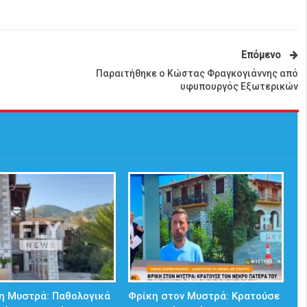
Επόμενο
Παραιτήθηκε ο Κώστας Φραγκογιάννης από
υφυπουργός Εξωτερικών
η Μυστρά: Παθολογικά
Φρίκη στον Μυστρά: Κρατούσε