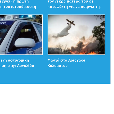
δείχνει» η πρώτη
τον νεκρό πατέρα του σε
η του ιατροδικαστή
καταψύκτη για να παίρνει τη…
ένη αστυνομική
Φωτιά στο Αριοχώρι
ηση στην Αργολίδα
Καλαμάτας