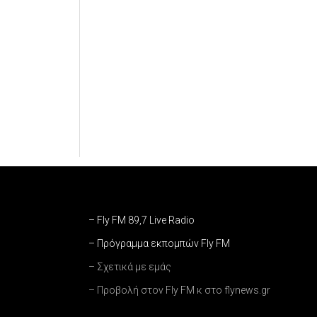
– Fly FM 89,7 Live Radio
– Πρόγραμμα εκπομπών Fly FM
– Σχετικά με εμάς
– Προβολή στον Fly FM κ στο flynews.gr