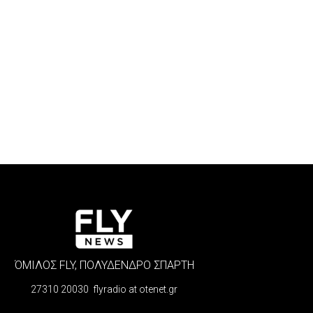
ΌΜΙΛΟΣ FLY, ΠΟΛΥΔΕΝΔΡΟ ΣΠΑΡΤΗ
27310 20030 flyradio at otenet.gr