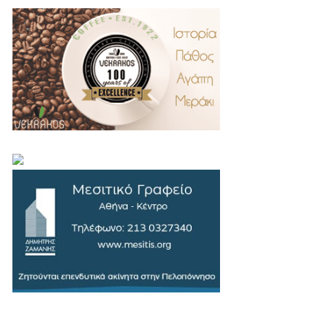
.
..
…