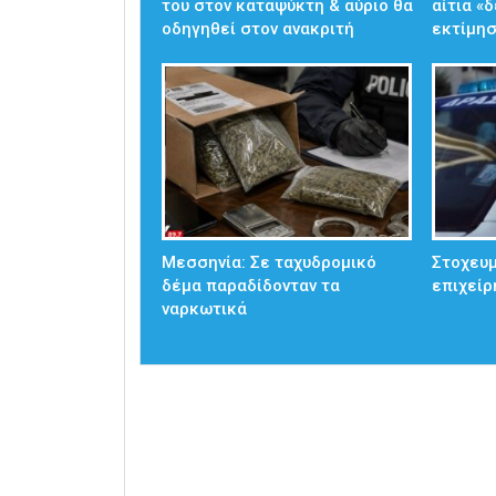
του στον καταψύκτη & αύριο θα
αίτια «
οδηγηθεί στον ανακριτή
εκτίμησ
Μεσσηνία: Σε ταχυδρομικό
Στοχευμ
δέμα παραδίδονταν τα
επιχείρ
ναρκωτικά